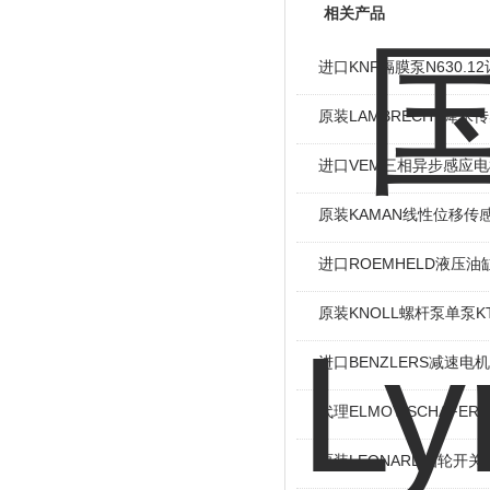
相关产品
进口KNF隔膜泵N630.
原装LAMBRECHT降水传感
进口VEM三相异步感应电机I
原装KAMAN线性位移传感
进口ROEMHELD液压油缸
原装KNOLL螺杆泵单泵KT
进口BENZLERS减速电机J
代理ELMOT-SCHAF
原装LEONARD凸轮开关