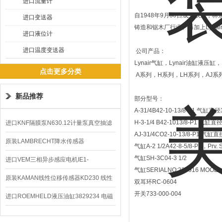
进口流量计
自1948年9月30日成立以来，
进口变送器
铸造和锯木厂行业。再加上Lyn
进口液位计
进口温度变送器
公司产品：
Lynair气缸，Lynair油缸液压缸
点击更多分类
A系列，H系列，LH系列，AJ系列
新品推荐
部分型号：
A-31/4B42-10-13/8-P1 气
H-3-1/4 B42-1013/8-P1 气缸
进口KNF隔膜泵N630.12计量泵真空抽滤
AJ-31/4CO2-10-13/8-P1 气
泵价格
原装LAMBRECHT降水传感器
气缸A-2 1/2A42-8-5/8-P1，Prv. 
气缸SH-3C04-3 1/2
00.14575.20气象仪
进口VEM三相异步感应电机IE1-
气缸SERIALNO:227916 MOOEL.NO
K21R80G4马达
原装KAMAN线性位移传感器KD230 线性
双耳环RC-0604
开关733-000-004
编码器
进口ROEMHELD液压油缸3829234 电磁
阀定位器