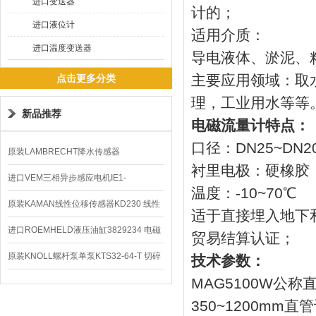
进口变送器
计的；
进口液位计
适用介质：
进口温度变送器
导电液体、淤泥、
主要应用领域：取
点击更多分类
理，工业用水等等
新品推荐
电磁流量计特点：
口径：DN25~DN2
原装LAMBRECHT降水传感器
衬里电极：硬橡胶
00.14575.20气象仪
进口VEM三相异步感应电机IE1-
温度：-10~70℃
K21R80G4马达
原装KAMAN线性位移传感器KD230 线性
适于直接埋入地下
编码器
进口ROEMHELD液压油缸3829234 电磁
贸易结算认证；
阀定位器
原装KNOLL螺杆泵单泵KTS32-64-T 切碎
技术参数：
MAG5100W公称
排屑机
350~1200mm直