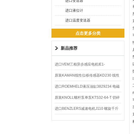
进口变送器
进口液位计
进口温度变送器
点击更多分类
新品推荐
进口VEM三相异步感应电机IE1-
K21R80G4马达
原装KAMAN线性位移传感器KD230 线性
编码器
进口ROEMHELD液压油缸3829234 电磁
阀定位器
原装KNOLL螺杆泵单泵KTS32-64-T 切碎
排屑机
进口BENZLERS减速电机J110 螺旋千斤
顶BD-58