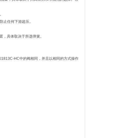
5。
以防止任何下游超压。
G的设置，具体取决于所选弹簧。
和1813C-HC中的阀相同，并且以相同的方式操作