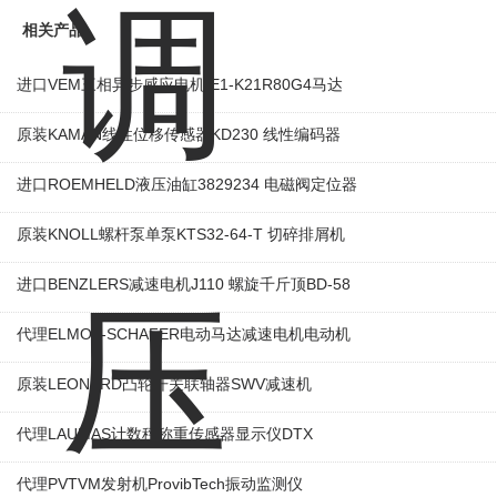
相关产品
进口VEM三相异步感应电机IE1-K21R80G4马达
原装KAMAN线性位移传感器KD230 线性编码器
进口ROEMHELD液压油缸3829234 电磁阀定位器
原装KNOLL螺杆泵单泵KTS32-64-T 切碎排屑机
进口BENZLERS减速电机J110 螺旋千斤顶BD-58
代理ELMOT-SCHAFER电动马达减速电机电动机
原装LEONARD凸轮开关联轴器‌SWV减速机
代理LAUMAS计数秤称重传感器显示仪DTX
代理PVTVM发射机ProvibTech振动监测仪