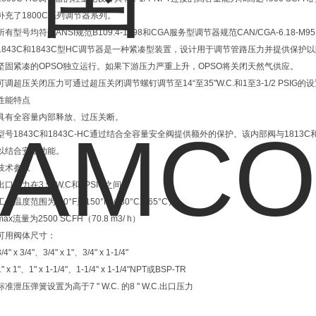
补充了1800C系列调节器系列。
所有型号均符合ANSI规范B109.4-1998和CGA服务型调节器规范CAN/CGA-6.18-M9
1843C和1843C型HC调节器是一种紧凑型装置，设计用于调节管路压力并提供保护
坚固紧凑的OPSO独立运行。如果下游压力严重上升，OPSO将关闭天然气供应。
可调超压关闭压力可通过超压关闭调节螺钉调节至14“至35"W.C.和1至3-1/2 PSI
性能特点
具有全容量内部释放、过压关断。
型号1843C和1843C-HC通过结合全容量安全阀提供额外的保护。该内部阀与1813C
以结合安全功能。
技术参数
出口压力在3.5" W.C和2PSIG之间
工作温度范围为-20°F至150°F（-30°C至65°C）
max流量为2500 SCFH（70.8 m3/ h）
可用阀体尺寸：
3/4" x 3/4"、3/4" x 1"、3/4" x 1-1/4"
1" x 1"、1" x 1-1/4"、1-1/4" x 1-1/4"NPT或BSP-TR
标准泄压弹簧设置为高于7 " W.C. 的8 " W.C.出口压力