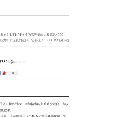
具有1-1/4“NPT连接的高容量能力和高达4900
口压力和节流孔的选择。它补充了1800C系列调节器
894@qq.com
0
在中高压入口操作过程中增加输出能力并减少混合。当较
增压效果。
SCFH的流量，具体取决于入口压力和节流孔的选择。它