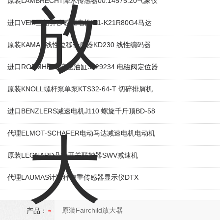
原装LAMBRECHT降水传感器00.14575.20气象仪
进口VEM三相异步感应电机IE1-K21R80G4马达
原装KAMAN线性位移传感器KD230 线性编码器
进口ROEMHELD液压油缸3829234 电磁阀定位器
原装KNOLL螺杆泵单泵KTS32-64-T 切碎排屑机
进口BENZLERS减速电机J110 螺旋千斤顶BD-58
代理ELMOT-SCHAFER电动马达减速电机电动机
原装LEONARD凸轮开关联轴器‌SWV减速机
代理LAUMAS计数秤称重传感器显示仪DTX
产品：