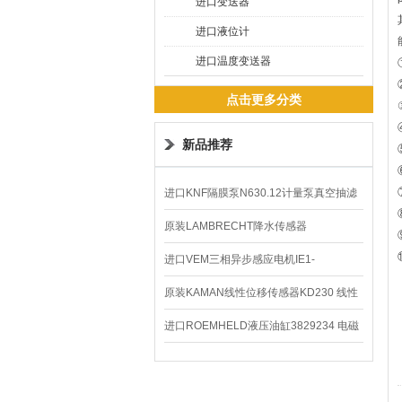
进口变送器
进口液位计
进口温度变送器
点击更多分类
新品推荐
进口KNF隔膜泵N630.12计量泵真空抽滤
泵价格
原装LAMBRECHT降水传感器
00.14575.20气象仪
进口VEM三相异步感应电机IE1-
K21R80G4马达
原装KAMAN线性位移传感器KD230 线性
编码器
进口ROEMHELD液压油缸3829234 电磁
阀定位器