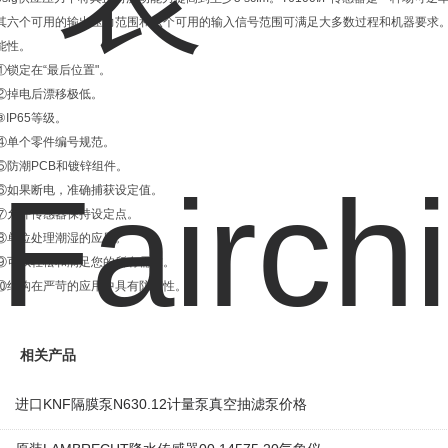
其六个可用的输出压力范围和六个可用的输入信号范围可满足大多数过程和机器要求。T
能性。
①锁定在“最后位置"。
②掉电后漂移极低。
③IP65等级。
④单个零件编号规范。
⑤防潮PCB和镀锌组件。
⑥如果断电，准确捕获设定值。
⑦允许传感器保持设定点。
⑧单位处理潮湿的应用。
⑨可以轻松和满足您的所有需求。
⑩结构在严苛的应用中具有防潮性。
相关产品
进口KNF隔膜泵N630.12计量泵真空抽滤泵价格