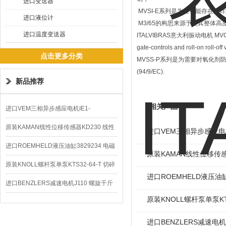
进口变送器
MVSI-E系列是为在可能存在爆炸
进口液位计
M3/65的构思来源于使其整体
进口温度变送器
ITALVIBRAS意大利振动电机 MV
gate-controls and roll-on roll-of
点击更多分类
MVSS-P系列是为需要对氧化剂防
(94/9/EC).
新品推荐
相关产品
进口VEM三相异步感应电机IE1-
K21R80G4马达
原装KAMAN线性位移传感器KD230 线性
进口VEM三相异步感应电机I
编码器
进口ROEMHELD液压油缸3829234 电磁
原装KAMAN线性位移传感
阀定位器
原装KNOLL螺杆泵单泵KTS32-64-T 切碎
进口ROEMHELD液压油缸
排屑机
进口BENZLERS减速电机J110 螺旋千斤
原装KNOLL螺杆泵单泵KT
顶BD-58
进口BENZLERS减速电机J