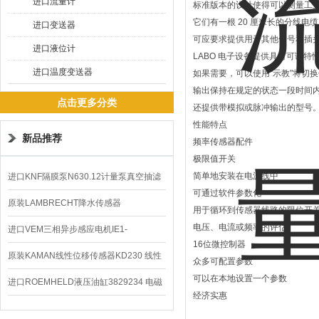
进口流量计
标准版本的设计使得可以测量工
它们有一根 20 厘米长的分线
进口变送器
可应要求提供用于其他信号和插
进口液位计
LABO 电子设备提供具有可调特
进口温度变送器
如果需要，可以使用“示教"将切
输出保持在规定的状态一段时间
点击更多分类
还提供带模拟或脉冲输出的型号
性能特点
新品推荐
频率传感器配件
极限值开关
简单地安装在电源线中
进口KNF隔膜泵N630.12计量泵真空抽滤
可通过软件参数化
泵价格
原装LAMBRECHT降水传感器
用于循环到传感器线路的限位开
电压、电流或频率的评估
00.14575.20气象仪
进口VEM三相异步感应电机IE1-
16位微控制器
K21R80G4马达
原装KAMAN线性位移传感器KD230 线性
众多可配置参数
可以在本地设置一个参数
编码器
进口ROEMHELD液压油缸3829234 电磁
经济实惠
阀定位器