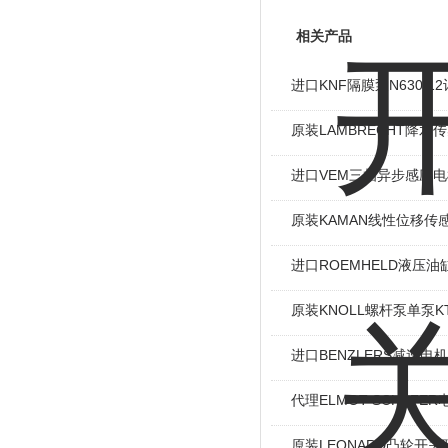
相关产品
进口KNF隔膜泵N630.
原装LAMBRECHT降水传感
进口VEM三相异步感应电机I
原装KAMAN线性位移传感
进口ROEMHELD液压油缸
原装KNOLL螺杆泵单泵KT
进口BENZLERS减速电机J
代理ELMOT-SCHAF
原装LEONARD凸轮开关