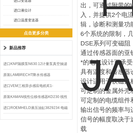
进口变送器
出，可通过附带的W
进口液位计
入，并提供2个电
进口温度变送器
辑，诊断和测量功
6个系统的限制，
点击更多分类
DSE系列可变磁
新品推荐
通过传感器面的亚
*的电气设计可承受
进口KNF隔膜泵N630.12计量泵真空抽滤
具有温度和传感器
泵价格
原装LAMBRECHT降水传感器
设计适用于铁磁目
00.14575.20气象仪
进口VEM三相异步感应电机IE1-
可定制的金属外壳
K21R80G4马达
原装KAMAN线性位移传感器KD230 线性
可定制的电缆组件
编码器
进口ROEMHELD液压油缸3829234 电磁
输出信号的频率与
信号的幅度取决于
阀定位器
载