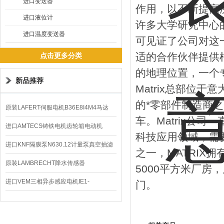
进口变送器
作用，以不断提高
进口液位计
许多大学研究中心
进口温度变送器
可见证了公司对这一
适的合作伙伴提供
点击更多分类
的地理位置，一个
新品推荐
Matrix总部位于
的*零部件制造商之
原装LAFERT伺服电机B36E8I4M4马达
车。Matrix公
B5602价格
进口AMTECS铸铁电机齿轮箱电动机
科技应用领域，需要
AMAS
进口KNF隔膜泵N630.12计量泵真空抽滤
之一，MATRIX
泵价格
原装LAMBRECHT降水传感器
5000平方米厂房
00.14575.20气象仪
进口VEM三相异步感应电机IE1-
门。
K21R80G4马达