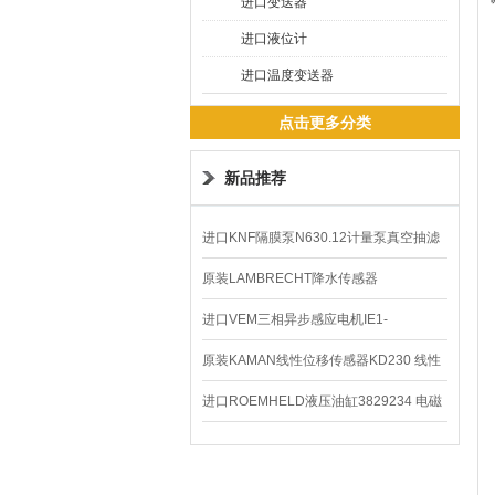
进口变送器
进口液位计
进口温度变送器
点击更多分类
新品推荐
进口KNF隔膜泵N630.12计量泵真空抽滤
泵价格
原装LAMBRECHT降水传感器
00.14575.20气象仪
进口VEM三相异步感应电机IE1-
K21R80G4马达
原装KAMAN线性位移传感器KD230 线性
编码器
进口ROEMHELD液压油缸3829234 电磁
阀定位器