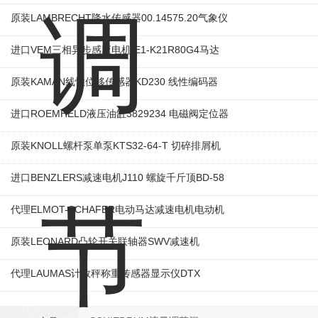
原装LAMBRECHT降水传感器00.14575.20气象仪
进口VEM三相异步感应电机IE1-K21R80G4马达
原装KAMAN线性位移传感器KD230 线性编码器
进口ROEMHELD液压油缸3829234 电磁阀定位器
原装KNOLL螺杆泵单泵KTS32-64-T 切碎排屑机
进口BENZLERS减速电机J110 螺旋千斤顶BD-58
代理ELMOT-SCHAFER电动马达减速电机电动机
原装LEONARD凸轮开关联轴器‌SWV减速机
代理LAUMAS计数秤称重传感器显示仪DTX