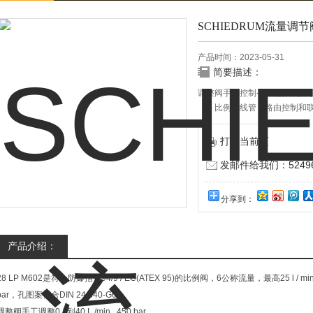
SCHIEDRUM流量调节
产品时间：2023-05-31
简要描述：
调整阀手工控制-盘区架置0,1到40 L
比例螺线管，路由控制和联
打印当前页
发邮件给我们：524967
分享到：
产品介绍：
28 LP M602是符合防爆指令94/9 / EC(ATEX 95)的比例阀，6公称流量，最高25 l / 
bar，孔图案符合DIN 24 340-G6。
调整阀手工调整0,1到40 L /min 450 bar