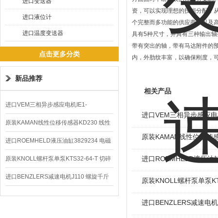
进口变送器
资，可以实现理想的技能分配，
进口液位计
个完整而多功能的供应商，以及
进口温度变送器
具有5种尺寸，并具有三种输出
带有突出的轴，带有马达附件的预设位
点击更多分类
内，外肋纹丰富，以确保刚度，
新品推荐
相关产品
进口VEM三相异步感应电机IE1-
进口VEM三相异步感应电机I
K21R80G4马达
原装KAMAN线性位移传感器KD230 线性
原装KAMAN线性位移传感
编码器
进口ROEMHELD液压油缸3829234 电磁
阀定位器
进口ROEMHELD液压油缸
原装KNOLL螺杆泵单泵KTS32-64-T 切碎
排屑机
进口BENZLERS减速电机J110 螺旋千斤
原装KNOLL螺杆泵单泵KT
顶BD-58
进口BENZLERS减速电机J