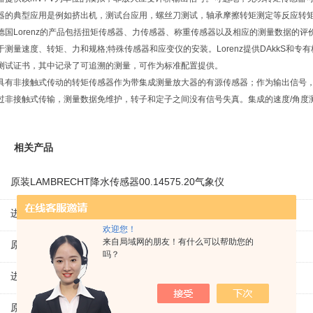
器的典型应用是例如挤出机，测试台应用，螺丝刀测试，轴承摩擦转矩测定等反应转
德国Lorenz的产品包括扭矩传感器、力传感器、称重传感器以及相应的测量数据的
于测量速度、转矩、力和规格;特殊传感器和应变仪的安装。Lorenz提供DAkkS和
测试证书，其中记录了可追溯的测量，可作为标准配置提供。
具有非接触式传动的转矩传感器作为带集成测量放大器的有源传感器；作为输出信号，默认为
过非接触式传输，测量数据免维护，转子和定子之间没有信号失真。集成的速度/角度
相关产品
原装LAMBRECHT降水传感器00.14575.20气象仪
进口VEM三相异步感应电机IE1-K21R80G4马达
欢迎您！
来自局域网的朋友！有什么可以帮助您的
原装KAMAN线性位移传感器KD230 线性编码器
吗？
进口ROEMHELD液压油缸3829234 电磁阀定位器
原装KNOLL螺杆泵单泵KTS32-64-T 切碎排屑机