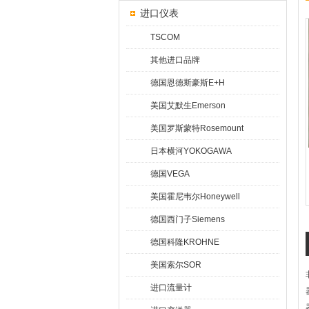
进口仪表
TSCOM
其他进口品牌
德国恩德斯豪斯E+H
美国艾默生Emerson
美国罗斯蒙特Rosemount
日本横河YOKOGAWA
德国VEGA
美国霍尼韦尔Honeywell
德国西门子Siemens
德国科隆KROHNE
美国索尔SOR
进口流量计