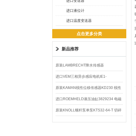
进口变送器
进口液位计
进口温度变送器
点击更多分类
新品推荐
原装LAMBRECHT降水传感器
00.14575.20气象仪
进口VEM三相异步感应电机IE1-
K21R80G4马达
原装KAMAN线性位移传感器KD230 线性
编码器
进口ROEMHELD液压油缸3829234 电磁
阀定位器
原装KNOLL螺杆泵单泵KTS32-64-T 切碎
排屑机