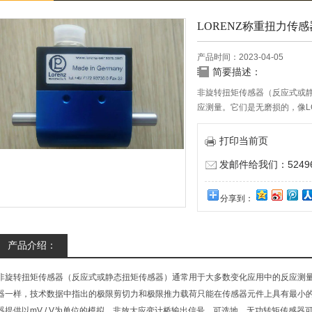
LORENZ称重扭力传感
产品时间：2023-04-05
简要描述：
非旋转扭矩传感器（反应式或
应测量。它们是无磨损的，像L
打印当前页
发邮件给我们：524967
分享到：
产品介绍：
非旋转扭矩传感器（反应式或静态扭矩传感器）通常用于大多数变化应用中的反应测量
器一样，技术数据中指出的极限剪切力和极限推力载荷只能在传感器元件上具有最小
器提供以mV / V为单位的模拟，非放大应变计桥输出信号。可选地，无功转矩传感器可以