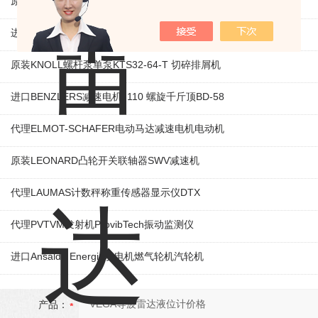
原装KAMAN线性位移传感器KD230 线性编码器
进口ROEMHELD液压油缸3829234 电磁阀定位器
原装KNOLL螺杆泵单泵KTS32-64-T 切碎排屑机
进口BENZLERS减速电机J110 螺旋千斤顶BD-58
代理ELMOT-SCHAFER电动马达减速电机电动机
原装LEONARD凸轮开关联轴器‌SWV减速机
代理LAUMAS计数秤称重传感器显示仪DTX
代理PVTVM发射机ProvibTech振动监测仪
进口Ansaldo Energia发电机燃气轮机汽轮机
产品：