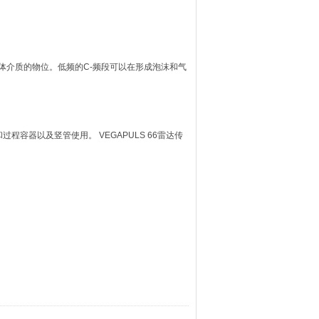
内液体介质的物位。低频的C-频段可以在形成泡沫和气
程容器以及竖管使用。 VEGAPULS 66雷达传