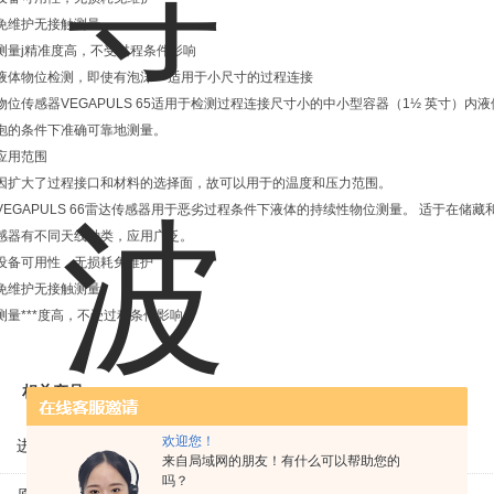
免维护无接触测量
测量j精准度高，不受过程条件影响
液体物位检测，即使有泡沫 – 适用于小尺寸的过程连接
物位传感器VEGAPULS 65适用于检测过程连接尺寸小的中小型容器（1½ 英寸）
泡的条件下准确可靠地测量。
应用范围
因扩大了过程接口和材料的选择面，故可以用于的温度和压力范围。
VEGAPULS 66雷达传感器用于恶劣过程条件下液体的持续性物位测量。 适于在储藏和过
感器有不同天线种类，应用广泛。
设备可用性，无损耗免维护
免维护无接触测量
测量***度高，不受过程条件影响
相关产品
欢迎您！
进口VEM三相异步感应电机IE1-K21R80G4马达
来自局域网的朋友！有什么可以帮助您的
吗？