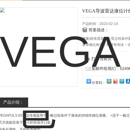
VEGA导波雷达液位计
产品时间：2023-02-14
简要描述：
测量j精准度高，不受过程条件
液体物位检测，即使有泡沫 –
打印当前页
发邮件给我们：524967
分享到：
产品介绍：
VEGAPULS 65雷达传感器用于一般过程条件下液体的持续性物位测量。 =适于一
式天线能安装于较小的容器开口处。
设备可用性，无损耗免维护