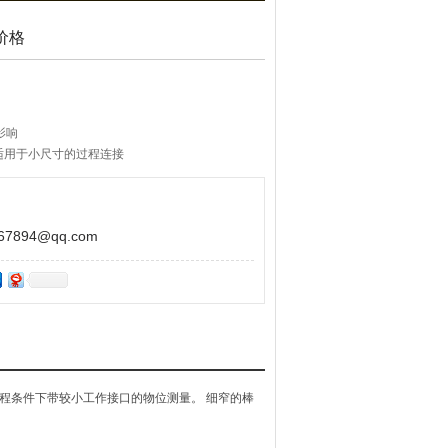
价格
影响
 适用于小尺寸的过程连接
894@qq.com
般过程条件下带较小工作接口的物位测量。 细窄的棒