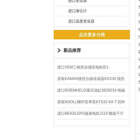
进口变送器
进口液位计
进口温度变送器
点击更多分类
新品推荐
进口VEM三相异步感应电机IE1-
K21R80G4马达
原装KAMAN线性位移传感器KD230 线性
编码器
进口ROEMHELD液压油缸3829234 电磁
阀定位器
原装KNOLL螺杆泵单泵KTS32-64-T 切碎
排屑机
进口BENZLERS减速电机J110 螺旋千斤
顶BD-58