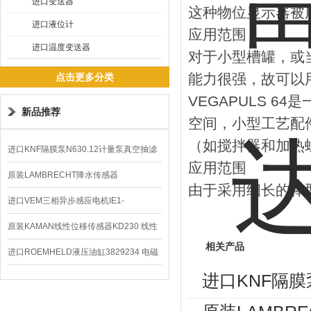
进口变送器
这种物位显示器被
进口液位计
应用范围
进口温度变送器
对于小型槽罐，或
能力很强，故可以
点击更多分类
VEGAPULS 
新品推荐
空间，小型工艺配
（如搅拌器和加热
进口KNF隔膜泵N630.12计量泵真空抽滤
应用范围
泵价格
原装LAMBRECHT降水传感器
由于采用细长的棒
00.14575.20气象仪
进口VEM三相异步感应电机IE1-
K21R80G4马达
原装KAMAN线性位移传感器KD230 线性
相关产品
编码器
进口ROEMHELD液压油缸3829234 电磁
进口KNF隔膜
阀定位器