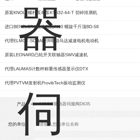
原装KNOLL螺杆泵单泵KTS32-64-T 切碎排屑机
进口BENZLERS减速电机J110 螺旋千斤顶BD-58
代理ELMOT-SCHAFER电动马达减速电机电动机
原装LEONARD凸轮开关联轴器‌SWV减速机
代理LAUMAS计数秤称重传感器显示仪DTX
代理PVTVM发射机ProvibTech振动监测仪
产品：
您的单位：