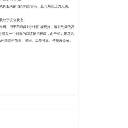
动式伺服阀的动态响应较高，且与系统压力无关。
载处于安全状态。
控制阀、用于四通阀时控制性能更好。该系列阀为高
阀的先导级是一个对称的双喷嘴挡板阀，由干式力矩马达
系列阀结构简单、坚固、工作可靠、使用寿命长。