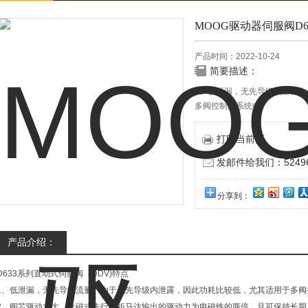
MOOG驱动器伺服阀D6
产品时间：2022-10-24
简要描述：
1、低泄漏，无先导级流量。
多阀控制的系统中。
打印当前页
发邮件给我们：524967
分享到：
产品介绍：
D633系列直动式伺服阀（DDV)特点
1、低泄漏，无先导级流量。由于无先导级内泄露，因此功耗比较低，尤其适用于多阀
2、阀芯驱动力大。永磁式先行力矩马达输出的驱动力为电磁铁的两倍，且可保持长期