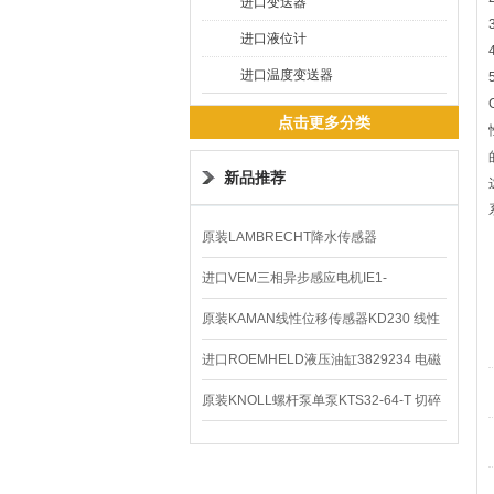
进口变送器
进口液位计
进口温度变送器
点击更多分类
新品推荐
原装LAMBRECHT降水传感器
00.14575.20气象仪
进口VEM三相异步感应电机IE1-
K21R80G4马达
原装KAMAN线性位移传感器KD230 线性
编码器
进口ROEMHELD液压油缸3829234 电磁
阀定位器
原装KNOLL螺杆泵单泵KTS32-64-T 切碎
排屑机