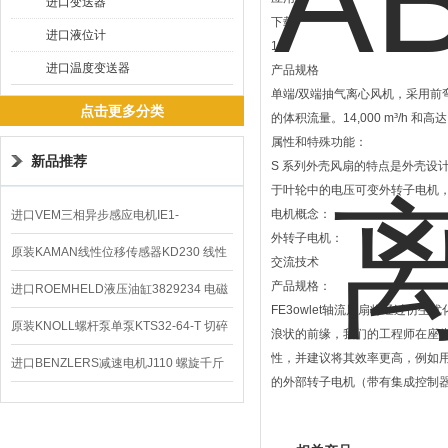
进口变送器
下载
进口液位计
1/2
进口温度变送器
产品规格
单端/双端抽气离心风机，采用前弯叶
点击更多分类
的体积流量。14,000 m³/h 和高达
属性和特殊功能：
新品推荐
S 系列外壳风扇的特点是外壳设
于叶轮中的电压可变外转子电机
电机概念：
进口VEM三相异步感应电机IE1-
外转子电机：
K21R80G4马达
原装KAMAN线性位移传感器KD230 线性
交流技术
产品规格：
编码器
进口ROEMHELD液压油缸3829234 电磁
FE3owlet轴流风扇将经过
阀定位器
原装KNOLL螺杆泵单泵KTS32-64-T 切碎
浪状的前缘，我们的工程师在座头
性，并建议将其效率更高，例如用
排屑机
进口BENZLERS减速电机J110 螺旋千斤
的外部转子电机（带有集成控制器的
顶BD-58