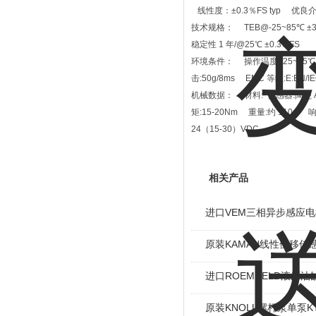
线性度：±0.3％FS typ 优良
技术规格： TEB@-25~85℃ ±3
稳定性 1 年/@25℃ ±0.3%FS
环境条件： 操作温度:-25~85℃ 
击:50g/8ms EMC 等级:E:EN/IEC 6
机械数据： 材料: 传感器:陶瓷 Al
矩:15-20Nm 重量:约 110g 响
24（15-30）VDC
相关产品
进口VEM三相异步感应电机I
原装KAMAN线性位移传感
进口ROEMHELD液压油缸
原装KNOLL螺杆泵单泵KT