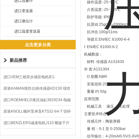
进口流量计
操作温度:-25~85℃
介质温度:-25~125℃
进口变送器
防护等级: IP65
进口液位计
抗震动:25g(20¬2000Hz)
进口温度变送器
抗冲击:100g/11ms
等级:E:EN/IEC 61000-6-4
点击更多分类
I: EN/IEC 61000-6-2
机械数据：
新品推荐
材料: 传感器:A1S1630
外 套:A1S1304
O 形圈:NBR
进口VEM三相异步感应电机IE1-
安装扭矩:25Nm
K21R80G4马达
原装KAMAN线性位移传感器KD230 线性
重量:约 50g
应用范围
编码器
进口ROEMHELD液压油缸3829234 电磁
机械工具 液压 水处理
阀定位器
原装KNOLL螺杆泵单泵KTS32-64-T 切碎
主要技术特点
传感元件：陶瓷厚膜
排屑机
进口BENZLERS减速电机J110 螺旋千斤
量 程：0-1 至 0-250bar
顶BD-58
信号输出：4-20mA/0-5V/1-6V/0-