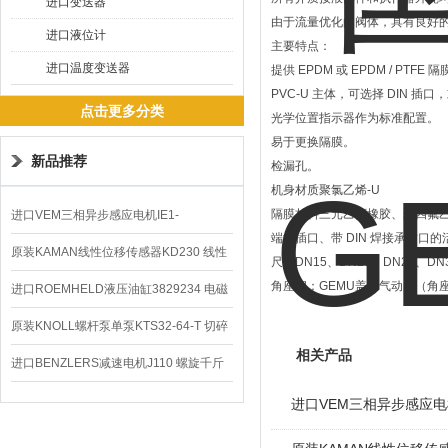
进口变送器
由于流量优化的阀体，具有良好
进口液位计
主要特点：
进口温度变送器
提供 EPDM 或 EPDM / PTFE 隔膜
PVC-U 主体，可选择 DIN 插口
点击更多分类
光学位置指示器作为标准配置。
易于更换隔膜。
新品推荐
检漏孔。
机身材质聚氯乙烯-U
隔膜材料三元乙丙橡胶、聚四氟乙
进口VEM三相异步感应电机IE1-
端接插口、带 DIN 焊接承插口的
K21R80G4马达
原装KAMAN线性位移传感器KD230 线性
尺寸DN15、DN20、DN25、DN3
角座阀：GEMU盖米气动阀（角
编码器
进口ROEMHELD液压油缸3829234 电磁
阀定位器
原装KNOLL螺杆泵单泵KTS32-64-T 切碎
相关产品
排屑机
进口BENZLERS减速电机J110 螺旋千斤
顶BD-58
进口VEM三相异步感应电机I