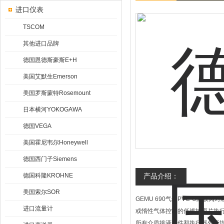
进口仪表
TSCOM
其他进口品牌
德国恩德斯豪斯E+H
美国艾默生Emerson
美国罗斯蒙特Rosemount
日本横河YOKOGAWA
德国VEGA
美国霍尼韦尔Honeywell
德国西门子Siemens
德国科隆KROHNE
产品介绍：
美国索尔SOR
GEMU 690气动PVC-U隔
进口流量计
或惰性气体控制的低维护膜片执
所有介质接液部件和执行器外壳