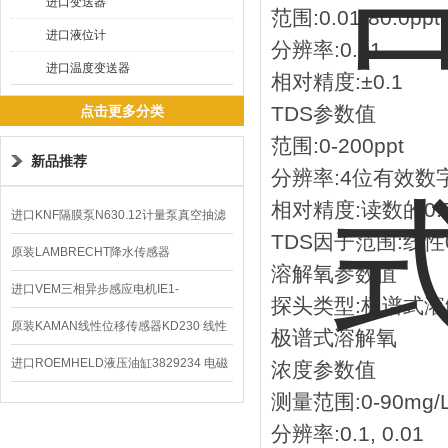
进口变送器
范围:0.01-80.0pp
进口液位计
分辨率:0.01
进口温度变送器
相对精度:±0.1
TDS参数值
点击更多分类
范围:0-200ppt
新品推荐
分辨率:4位有效数
相对精度:读数的0.
进口KNF隔膜泵N630.12计量泵真空抽滤
TDS因子范围:线性0.
泵价格
原装LAMBRECHT降水传感器
溶解氧参数值
00.14575.20气象仪
进口VEM三相异步感应电机IE1-
探头类型:极谱式溶
K21R80G4马达
原装KAMAN线性位移传感器KD230 线性
极谱式溶解氧
编码器
进口ROEMHELD液压油缸3829234 电磁
浓度参数值
测量范围:0-90mg/
阀定位器
分辨率:0.1, 0.01