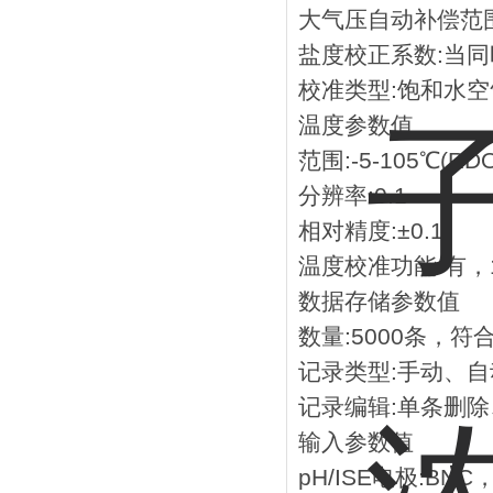
大气压自动补偿范围:4
盐度校正系数:当同
校准类型:饱和水空
温度参数值
范围:-5-105℃(RD
分辨率:0.1
相对精度:±0.1
温度校准功能:有，
数据存储参数值
数量:5000条，符
记录类型:手动、
记录编辑:单条删
输入参数值
pH/ISE电极:B