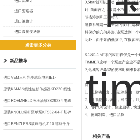
进口流量计
0,5bar就可以启动. 这种新
计. 简而言之，泵是小巧的，但
进口变送器
节省溶剂和工作时间.
进口液位计
隔膜系统是一种全新的设计, 是和
进口温度变送器
料保护的几何外形, 该泵达到一个
此外，由于泵的低脉冲, 在很多
点击更多分类
3:1和1:1-½“泵的应用仅仅是
新品推荐
TIMMER这样一个泵生产企业不
为达成客户希望的要求时刻准备着
进口VEM三相异步感应电机IE1-
特点：
K21R80G4马达
原装KAMAN线性位移传感器KD230 线性
1、低脉动输出，保证涂装的一致
2、耐用型膜片设计，可空打，且
编码器
进口ROEMHELD液压油缸3829234 电磁
3、*的气阀设计，快速启动，快
阀定位器
原装KNOLL螺杆泵单泵KTS32-64-T 切碎
4、德国制造、进口品质
排屑机
进口BENZLERS减速电机J110 螺旋千斤
顶BD-58
相关产品