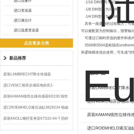
进口流量计
·1/16 DIN型号为3216
·1/8 DIN型号为3208
进口变送器
·1/4 DIN型号为3204
进口液位计
具有一路通用的过程输入，可输入各
进口温度变送器
可以被配置为控制输出，报警输
可通过订购时所选的硬件和表内
点击更多分类
3508和3504是欧陆(Euro
和逻辑模块混合使用，可生成*控
新品推荐
相关产品
原装LAMBRECHT降水传感器
00.14575.20气象仪
进口VEM三相异步感应电机IE1-
原装LAMBRECHT降水传感
K21R80G4马达
原装KAMAN线性位移传感器KD230 线性
进口VEM三相异步感应电机I
编码器
进口ROEMHELD液压油缸3829234 电磁
原装KAMAN线性位移传感
阀定位器
原装KNOLL螺杆泵单泵KTS32-64-T 切碎
进口ROEMHELD液压油缸
排屑机