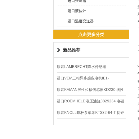
进口变送器
进口液位计
进口温度变送器
点击更多分类
新品推荐
原装LAMBRECHT降水传感器
00.14575.20气象仪
进口VEM三相异步感应电机IE1-
K21R80G4马达
原装KAMAN线性位移传感器KD230 线性
编码器
进口ROEMHELD液压油缸3829234 电磁
阀定位器
原装KNOLL螺杆泵单泵KTS32-64-T 切碎
排屑机