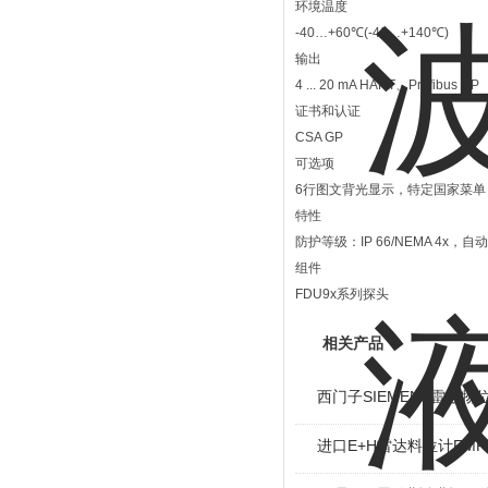
环境温度
-40…+60℃(-40…+140℃)
输出
4 ... 20 mA HART、Profibus DP
证书和认证
CSA GP
可选项
6行图文背光显示，特定国家菜
特性
防护等级：IP 66/NEMA 4
组件
FDU9x系列探头
相关产品
西门子SIEMENS雷达物
进口E+H雷达料位计FMR