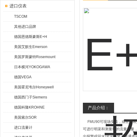
进口仪表
TSCOM
其他进口品牌
德国恩德斯豪斯E+H
美国艾默生Emerson
美国罗斯蒙特Rosemount
日本横河YOKOGAWA
德国VEGA
美国霍尼韦尔Honeywell
德国西门子Siemens
德国科隆KROHNE
产品介绍：
美国索尔SOR
FMU90可现场安装，或在仪
进口流量计
可进行明渠和测量堰的流量测量，
出报警或回水/淤泥报警，单通道