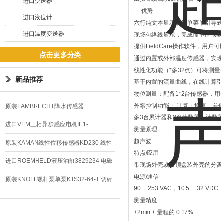
进口变送器
优势
进口液位计
六行纯文本显示的简单菜单引导式
进口温度变送器
现场包络线显示，完成简单的仪
提供FieldCare操作软件，
点击更多分类
通过内置或外部温度传感器，实
线性化功能（*多32点）可将测
新品推荐
基于内置的流量曲线，在线计算引
物位测量：配备1*2台传感器，
外泵控制功能； 计算：均值，差
原装LAMBRECHT降水传感器
多3台累计器和3台计数器；计数
00.14575.20气象仪
进口VEM三相异步感应电机IE1-
测量原理
超声波
K21R80G4马达
原装KAMAN线性位移传感器KD230 线性
特点/应用
编码器
进口ROEMHELD液压油缸3829234 电磁
带现场外壳或置顶盘装外壳的分离
电源/通信
阀定位器
原装KNOLL螺杆泵单泵KTS32-64-T 切碎
90 ... 253 VAC，10.5 ... 32 V
排屑机
测量精度
±2mm + 量程的 0.17%