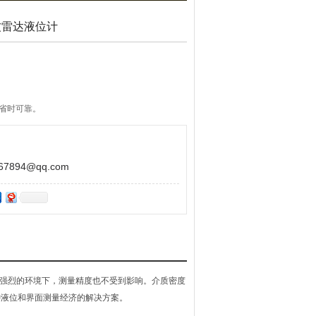
导波雷达液位计
单省时可靠。
了免维护的操作，因此设备的广泛的适用性。
894@qq.com
很强烈的环境下，测量精度也不受到影响。介质密度
各种液位和界面测量经济的解决方案。