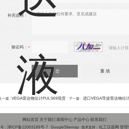
补充说明：
验证码：
请输入计算
VEGA雷达物位计PULS69现货
进口VEGA导波雷达物位计F
上一篇 :
下一篇 :
网站首页
关于我们
新闻中心
产品中心
联系我们
津ICP备12003189号-7
GoogleSitemap
化工仪器网
管理
案号：
技术支持：