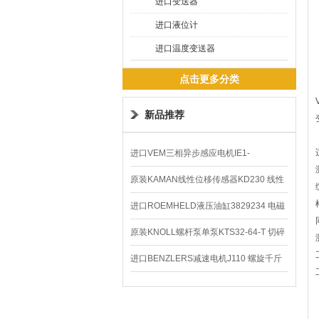
进口变送器
进口液位计
进口温度变送器
点击更多分类
新品推荐
进口VEM三相异步感应电机IE1-
K21R80G4马达
原装KAMAN线性位移传感器KD230 线性
编码器
进口ROEMHELD液压油缸3829234 电磁
阀定位器
原装KNOLL螺杆泵单泵KTS32-64-T 切碎
排屑机
进口BENZLERS减速电机J110 螺旋千斤
顶BD-58