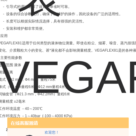
- 引导式的调试确保了设置简单省时可靠。
- 设备的综合诊断能力，确保了免维护的操作，因此设备的广泛的适用性。
- 长度可以根据实际情况选择，具有很强的灵活性。
- 安装和维护都非常简便。
应用
VEGAFLEX81适用于任何类型的液体物位测量。即使在粉尘、烟雾、噪音、蒸汽很
变化、介质颗粒大小的变化、甚*液化都不会影响测量精度。VEGAFLEX81是的各
主要性能参数
适用范围 液体
测量距离
缆式（Ф2 mm，Ф4 mm）量程75米
棒式（Ф8 mm量程6米，Ф12 mm量程4米）
同轴套管（Ф21.3 mm，Ф42.2mm）量程6米
测量精度 ±2毫米
工作环境温度 －40～200℃
工作环境压力 －1～40bar (-100～4000 KPa)
相关产品
欢迎您！