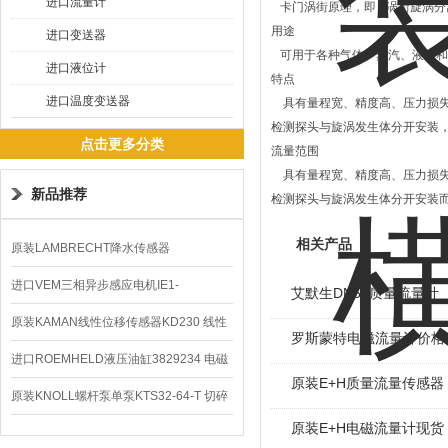
进口流量计
卡门涡街原理，即 “ 涡街旋涡分
用途
进口变送器
可用于各种气体、蒸汽、液体和
进口液位计
特点
进口温度变送器
具有量程宽、精度高、压力损失
检测探头与旋涡发生体分开安装
点击更多分类
流量范围
具有量程宽、精度高、压力损失
新品推荐
检测探头与旋涡发生体分开安装
相关产品
原装LAMBRECHT降水传感器
00.14575.20气象仪
进口VEM三相异步感应电机IE1-
艾默生DN50质量流量计
K21R80G4马达
原装KAMAN线性位移传感器KD230 线性
罗斯蒙特电磁流量计价格
编码器
进口ROEMHELD液压油缸3829234 电磁
原装E+H质量流量传感器
阀定位器
原装KNOLL螺杆泵单泵KTS32-64-T 切碎
原装E+H电磁流量计现货
排屑机