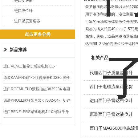
进口变送器
音叉被压电晶体激励以大约1200
进口液位计
用于液体和浆料的，液位测量，
进口温度变送器
可靠的振动式液体型液位开关技
紧凑的插入长度40 mm (1.57
点击更多分类
腐蚀，失振，或晶体驱动器断线
达到SIL 2 级的高液位和干运转
新品推荐
相关产品
进口VEM三相异步感应电机IE1-
代理西门子质量流量计
K21R80G4马达
原装KAMAN线性位移传感器KD230 线性
西门子电磁流量计现货
编码器
进口ROEMHELD液压油缸3829234 电磁
阀定位器
进口西门子雷达料位计
原装KNOLL螺杆泵单泵KTS32-64-T 切碎
排屑机
进口BENZLERS减速电机J110 螺旋千斤
原装西门子雷达液位计
顶BD-58
西门子MAG6000电磁流量