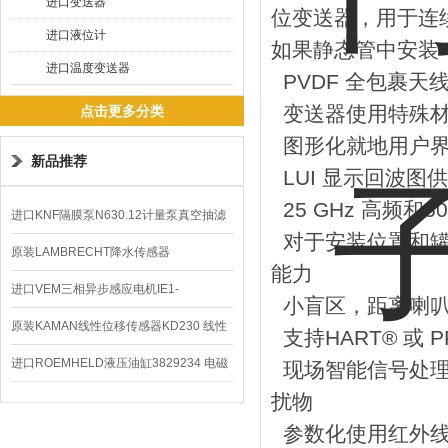
进口变送器
位变送器，用于连
进口液位计
如果静态管中安装
进口温度变送器
PVDF 全包裹
变送器使用特殊材
点击更多分类
图形化就地用户界面
新品推荐
LUI 显示回波图
25 GHz 高频和
进口KNF隔膜泵N630.12计量泵真空抽滤
对于安装位置和罐
泵价格
原装LAMBRECHT降水传感器
能力
00.14575.20气象仪
进口VEM三相异步感应电机IE1-
小盲区，距离喇叭末
K21R80G4马达
原装KAMAN线性位移传感器KD230 线性
支持HART® 或 PRO
编码器
进口ROEMHELD液压油缸3829234 电磁
现场智能信号处理
扰物
阀定位器
参数化使用红外线本安手