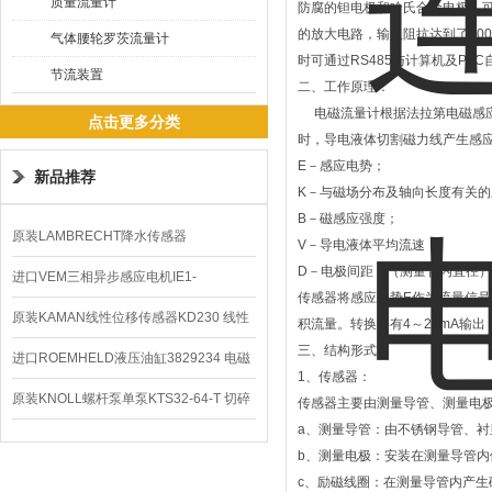
质量流量计
防腐的钽电极和哈氏合金电极，
的放大电路，输入阻抗达到了10
气体腰轮罗茨流量计
时可通过RS485与计算机及PL
节流装置
二、工作原理：
电磁流量计根据法拉第电磁感应
点击更多分类
时，导电液体切割磁力线产生感应
E－感应电势；
新品推荐
K－与磁场分布及轴向长度有关
B－磁感应强度；
原装LAMBRECHT降水传感器
V－导电液体平均流速；
D－电极间距；（测量管内直径
00.14575.20气象仪
进口VEM三相异步感应电机IE1-
传感器将感应电势E作为流量信
K21R80G4马达
原装KAMAN线性位移传感器KD230 线性
积流量。转换器有4～20mA输出
三、结构形式：
编码器
进口ROEMHELD液压油缸3829234 电磁
1、传感器：
阀定位器
原装KNOLL螺杆泵单泵KTS32-64-T 切碎
传感器主要由测量导管、测量电
a、测量导管：由不锈钢导管、
排屑机
b、测量电极：安装在测量导管
c、励磁线圈：在测量导管内产