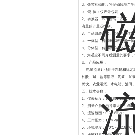
d、铁芯和磁轭：将励磁线圈产
e、壳 体：仪表外包装。
2、转换器：即为智能二次表，其
流量的计量或控制。
3、产品组装形式：其分为一体
a、一体型：传感器和转换器一
b、分体型：传感器和转化器分
c、为适应不同介质测量的要求
四、产品应用：
电磁流量计适用于精确和稳定测
种酸、碱、盐等溶液，泥浆、矿
餐饮、农业灌溉、水电站、油田
五、技术参数：
1、仪表精度：管道式0.5级、1.0
2、测量介质：电导率大于5μS/
3、流速范围：0.2～8m/s；
4、工作压力：1.6MPa；
5、环境温度：-40℃～+≤180℃
6、橡胶材质：衬里≤65℃；