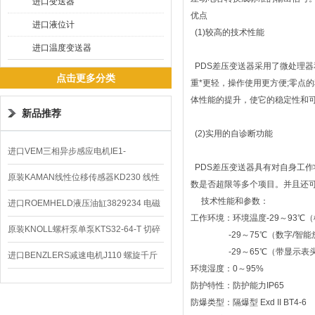
进口变送器
优点
进口液位计
(1)较高的技术性能
进口温度变送器
PDS差压变送器采用了微处理
点击更多分类
重*更轻，操作使用更方便;零点
体性能的提升，使它的稳定性和
新品推荐
(2)实用的自诊断功能
进口VEM三相异步感应电机IE1-
PDS差压变送器具有对自身工
K21R80G4马达
原装KAMAN线性位移传感器KD230 线性
数是否超限等多个项目。并且还
技术性能和参数：
编码器
进口ROEMHELD液压油缸3829234 电磁
工作环境：环境温度-29～93℃
阀定位器
原装KNOLL螺杆泵单泵KTS32-64-T 切碎
-29～75℃（数字/智能
-29～65℃（带显示表
排屑机
进口BENZLERS减速电机J110 螺旋千斤
环境湿度：0～95%
顶BD-58
防护特性：防护能力IP65
防爆类型：隔爆型 Exd II BT4-6