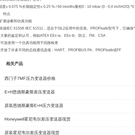
精度≤ 0.075 %长期稳定性≤ 0.25 % / 60 months量程0 - 10 mbar (0 - 0,4 inchH2O) *0 - 4
特点
扩展诊断和仿真功能
依据IEC 61508 /IEC 61511，适合于SIL2应用中的安装。PROFIsafe型号下，它
大量的鉴定和认可，例如ATEX EEx ia、EEx ib、防尘、FM、CSA
可选使用一个仿真功能用于回路检查
开放了许多不同的总线通讯选项：HART、PROFIBUS PA、PROFIsafe或FF
相关产品
西门子7MF压力变送器价格
E+H恩德斯豪斯差压变送器
原装恩德斯豪斯E+H压力变送器
Honeywell霍尼韦尔差压变送器现货
原装霍尼韦尔差压变送器现货