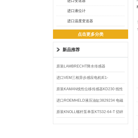
进口变送器
进口液位计
进口温度变送器
点击更多分类
新品推荐
原装LAMBRECHT降水传感器
00.14575.20气象仪
进口VEM三相异步感应电机IE1-
K21R80G4马达
原装KAMAN线性位移传感器KD230 线性
编码器
进口ROEMHELD液压油缸3829234 电磁
阀定位器
原装KNOLL螺杆泵单泵KTS32-64-T 切碎
排屑机