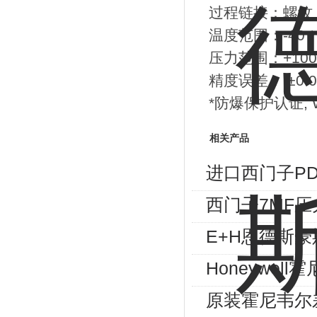
过程链接：螺纹
温度范围：-40 * +12
压力范围：+100mbar 
精度误差： ±0.075
*防爆保护认证, WH
相关产品
进口西门子PD
西门子7MF
E+H恩德斯
Honeywel
原装霍尼韦尔