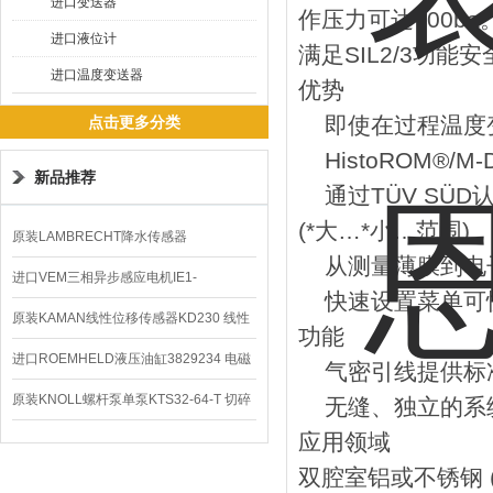
进口变送器
作压力可达700b
进口液位计
满足SIL2/3功
进口温度变送器
优势
即使在过程温度变
点击更多分类
HistoROM®/
新品推荐
通过TÜV SÜD认
(*大…*小…范围)
原装LAMBRECHT降水传感器
从测量薄膜到电子
00.14575.20气象仪
进口VEM三相异步感应电机IE1-
快速设置菜单可快
K21R80G4马达
原装KAMAN线性位移传感器KD230 线性
功能
编码器
进口ROEMHELD液压油缸3829234 电磁
气密引线提供标
阀定位器
原装KNOLL螺杆泵单泵KTS32-64-T 切碎
无缝、独立的系统集成
应用领域
排屑机
双腔室铝或不锈钢 (3