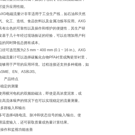
可提升应用性能。
AXG电磁流量计非常适用于工业生产线，如石油和天然
气、化工、造纸、食品饮料以及金属冶炼等应用。AXG
具有出色的可靠性以及操作和维护的便捷性，其生产研
发基于几十年经过现场验证的经验，可以在增加用户利
益的同时降低总拥有成本。
口径可选范围为2.5 mm ~ 400 mm (0.1 ~ 16 in.)。AXG
电磁流量计可以选择碳氟化合物PFA衬里或陶瓷管衬里，
能够用于严苛的应用环境。过程连接还支持多种规格，如
ASME、EN、AS和JIS。
产品特点
稳定的测量
使用横河电机的双频励磁法，即使是高浓度泥浆，或
在高流体噪声的情况下也可以实现稳定的流量测量。
多路输入和输出
多可选择4路电流、脉冲和状态信号的输入/输出。使
用温度输入，还可获取质量或热量计算结果。
操作和监视功能改善