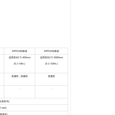
AXFA14
转换器
AXFA11
转换器
适用管径
2.5~400mm
适用管径
2.5~2600mm
(0.1~16in.)
(0.1~104in.)
普通型，防爆型
普通型
-
-
仪表型号
]
 rate)
体条件
)