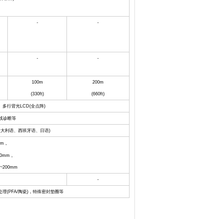
-
-
-
-
100m
200m
(330ft)
(660ft)
多行背光
LCD(
全点阵
)
线诊断等
意大利语、西班牙语、日语
)
mm
，
00mm
，
~200mm
-
处理
(PFA/
陶瓷
)
，特殊密封垫圈等