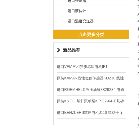
进口变送器
进口液位计
进口温度变送器
点击更多分类
新品推荐
进口VEM三相异步感应电机IE1-
K21R80G4马达
原装KAMAN线性位移传感器KD230 线性
编码器
进口ROEMHELD液压油缸3829234 电磁
阀定位器
原装KNOLL螺杆泵单泵KTS32-64-T 切碎
排屑机
进口BENZLERS减速电机J110 螺旋千斤
顶BD-58