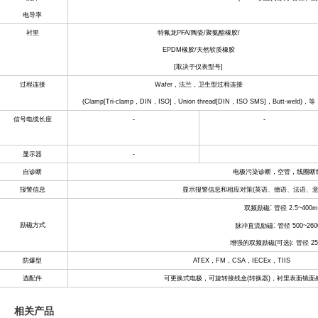
电导率
衬里
特氟龙
PFA/
陶瓷
/
聚氨酯橡胶
/
EPDM
橡胶
/
天然软质橡胶
[
取决于仪表型号
]
过程连接
Wafer
，法兰，卫生型过程连接
(Clamp[Tri-clamp
，
DIN
，
ISO]
，
Union thread[DIN
，
ISO SMS]
，
Butt-weld)
，等
信号电缆长度
-
-
显示器
-
自诊断
电极污染诊断，空管，线圈断
报警信息
显示报警信息和相应对策
(
英语、德语、法语、
:
双频励磁
管径
2.5~400
:
励磁方式
脉冲直流励磁
管径
500~26
增强的双频励磁
(
可选
):
管径
25
防爆型
ATEX
，
FM
，
CSA
，
IECEx
，
TIIS
选配件
可更换式电极，可旋转接线盒
(
转换器
)
，衬里表面镜面
相关产品