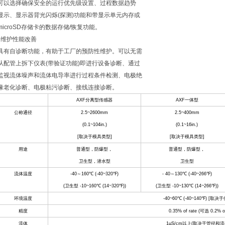
可以选择确保安全的运行优先级设置、过程数据趋势
显示、显示器背光闪烁(探测)功能和带显示单元内存或
microSD存储卡的数据存储/恢复功能。
维护性能改善
具有自诊断功能，有助于工厂的预防性维护。可以无需
从配管上拆下仪表(带验证功能)即进行设备诊断、通过
监视流体噪声和流体电导率进行过程条件检测、电极绝
缘老化诊断、电极粘污诊断、接线连接诊断。
AXF
分离型传感器
AXF
一体型
公称通径
2.5~2600mm
2.5~400mm
(0.1~104in.)
(0.1~16in.)
[
取决于模具类型
]
[
取决于模具类型
]
用途
普通型，防爆型，
普通型，防爆型，
卫生型，潜水型
卫生型
流体温度
-40
～
160
℃
(-40~320
℉
)
- 40
～
130
℃
(-40~266
℉
)
(
卫生型
-10~160
℃
(14~320
℉
))
(
卫生型
-10~130
℃
(14~266
℉
))
环境温度
-40~60
℃
(-40~140
℉
) [
取决于
精度
0.35% of rate (
可选
0.2% of
流体
1µS/cm
以上
(
取决于管径和流