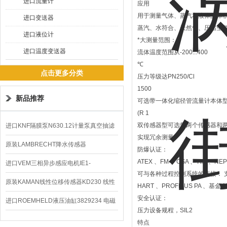
进口流量计
应用
用于测量气体、蒸汽和液体的体
进口变送器
蒸汽、水符合、天然气、压缩空
进口液位计
*大测量范围：
进口温度变送器
流体温度范围从-200...400
℃
点击更多分类
压力等级达PN250/Cl
1500
新品推荐
可选带一体化缩径管流量计本体型：
(R 1
双传感器型可选带两个传感器和
进口KNF隔膜泵N630.12计量泵真空抽滤
实现冗余测量。
泵价格
原装LAMBRECHT降水传感器
防爆认证：
ATEX 、FM 、CSA 、TIIS 、NEP
00.14575.20气象仪
进口VEM三相异步感应电机IE1-
可与各种过程控制系统的连接： 
K21R80G4马达
原装KAMAN线性位移传感器KD230 线性
HART 、PROFIBUS PA 、基金
安全认证：
编码器
进口ROEMHELD液压油缸3829234 电磁
压力设备规程，SIL2
阀定位器
特点