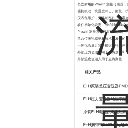
坚固耐用的Prowirl 测量传感器，
强抗振动、抗温度冲击、耐脏、
仪表免维护，无移动部件，无零点漂
软件初始化设定，节约时间和成
Prowirl 测量系统还有如下功能：
单台仪表完成饱和蒸汽或液体的
一体化流量计算器根据测得的体
外部压力值输入用于过热蒸汽和气
外部温度值输入用于差热测量
相关产品
E+H原装差压变送器PMD5
E+H压力变送器绝压表压PM
原装E+H电池供电电磁流量
E+H捆绑式P500系列