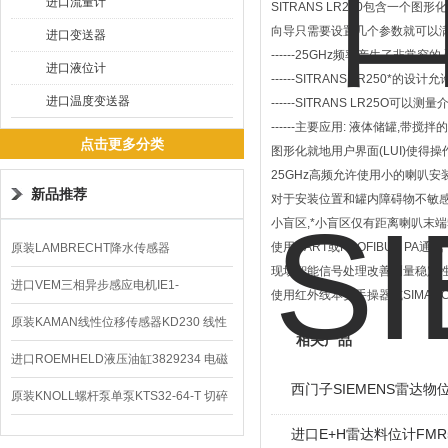
进口流量计
SITRANS LR250包含一个
向导只需要设置几个参数就可以满
进口变送器
------25GHz频率产生了非
进口液位计
------SITRANS LR25
进口温度变送器
------SITRANS LR25
------主要应用: 液体储罐,带
点击更多分类
图形化就地用户界面(LUI)使得
25GHz高频允许使用小的喇叭安
新品推荐
对于安装位置和罐内障碍物不敏感
小盲区,*小盲区仅有距离喇叭末端5
使用HART或PROFIBUS PA通讯
原装LAMBRECHT降水传感器
现场智能信号处理改善测量稳定性
00.14575.20气象仪
进口VEM三相异步感应电机IE1-
使用红外线本安手操器或SIMATIC
K21R80G4马达
原装KAMAN线性位移传感器KD230 线性
相关产品
编码器
进口ROEMHELD液压油缸3829234 电磁
西门子SIEMENS雷达物
阀定位器
原装KNOLL螺杆泵单泵KTS32-64-T 切碎
排屑机
进口E+H雷达料位计FMR