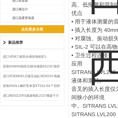
进口变送器
高、低报警和苛刻的应
进口液位计
优点
进口温度变送器
• 用于液体测量的
• 插入长度为 4
点击更多分类
• 对腐蚀、振动
新品推荐
• SIL-2 可以
• 卫生过程连接
进口VEM三相异步感应电机IE1-
应用
K21R80G4马达
原装KAMAN线性位移传感器KD230 线性
SITRANS LV
编码器
进口ROEMHELD液压油缸3829234 电磁
液体和浆料。
阀定位器
原装KNOLL螺杆泵单泵KTS32-64-T 切碎
音叉的插入长度仅为 
排屑机
进口BENZLERS减速电机J110 螺旋千斤
间狭小的环境
中。SITRANS LVL
顶BD-58
SITRANS LVL200