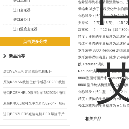
进口流量计
也希望得到补偿质量流量输出。艾
量输出,减少了过程变化带来的
进口变送器
公称通径：法兰式 － ?-in * 12-in
进口液位计
夹持式 － ? 英寸* 8 英寸（15 * 2
进口温度变送器
双重式 － ?-in * 12-in（15 * 30
精度：液体的测量精度为流速的 ± 0
点击更多分类
气体和蒸汽的测量精度为流速的 ±
罗斯蒙特 8800 Reducer 涡街流
新品推荐
罗斯蒙特涡街流量计减少了潜在的泄
践, Reducer 涡街
Reducer 涡街流量计内置渐
进口VEM三相异步感应电机IE1-
8800型面对面尺寸 Reduce
K21R80G4马达
原装KAMAN线性位移传感器KD230 线性
8800 型传统涡街流量计之间切
公称通径：法兰型— 1 in * 12 in（
编码器
进口ROEMHELD液压油缸3829234 电磁
精度：液体的测量精度为 ±0.65 % 
阀定位器
原装KNOLL螺杆泵单泵KTS32-64-T 切碎
气体及蒸汽的测量精度为 ± 1 % 流速
排屑机
进口BENZLERS减速电机J110 螺旋千斤
相关产品
顶BD-58