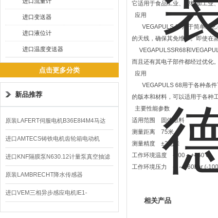
进口流量计
它适用于食品工业、塑料加工业
应用
进口变送器
VEGAPULS 67用于简单
进口液位计
的天线，确保其免维护。即使在
进口温度变送器
VEGAPULSSR68和VEG
而且还有其电子部件都经过优化
点击更多分类
应用
VEGAPULS 68用于各种
新品推荐
的版本和材料，可以适用于各种
主要性能参数
适用范围 固体散料
原装LAFERT伺服电机B36E8I4M4马达
测量距离 75米
B5602价格
进口AMTECS铸铁电机齿轮箱电动机
测量精度 ±2毫米
工作环境温度 -200～+450℃
AMAS
进口KNF隔膜泵N630.12计量泵真空抽滤
工作环境压力 -1～160bar (-100～
泵价格
原装LAMBRECHT降水传感器
00.14575.20气象仪
进口VEM三相异步感应电机IE1-
相关产品
K21R80G4马达