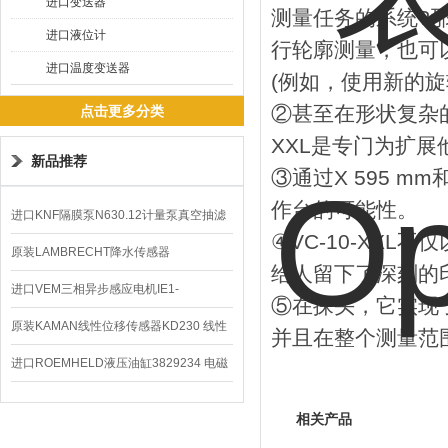
进口变送器
测量任务的系统?那么
进口液位计
行轮廓测量，也可
进口温度变送器
(例如，使用新的旋
②甚至在形状复杂的
点击更多分类
XXL是专门为扩
新品推荐
③通过X 595 m
作台的可能性。
进口KNF隔膜泵N630.12计量泵真空抽滤
④VC-10-XX
泵价格
原装LAMBRECHT降水传感器
给人留下了深刻的
00.14575.20气象仪
进口VEM三相异步感应电机IE1-
⑤在探头，它实现
K21R80G4马达
原装KAMAN线性位移传感器KD230 线性
并且在整个测量范
编码器
进口ROEMHELD液压油缸3829234 电磁
阀定位器
相关产品