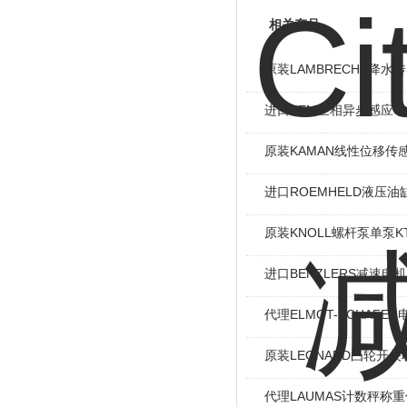
相关产品
原装LAMBRECHT降水传感
进口VEM三相异步感应电机I
原装KAMAN线性位移传感
进口ROEMHELD液压油缸
原装KNOLL螺杆泵单泵KT
进口BENZLERS减速电机J
代理ELMOT-SCHAF
原装LEONARD凸轮开关
代理LAUMAS计数秤称