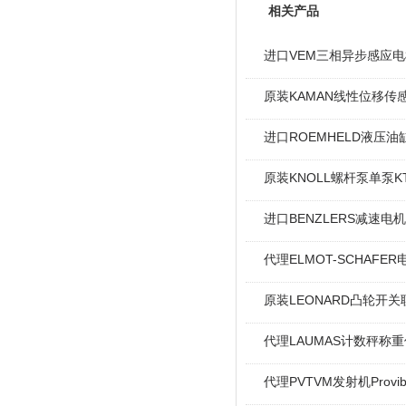
相关产品
进口VEM三相异步感应电机I
原装KAMAN线性位移传感
进口ROEMHELD液压油缸
原装KNOLL螺杆泵单泵KT
进口BENZLERS减速电机J
代理ELMOT-SCHAF
原装LEONARD凸轮开关
代理LAUMAS计数秤称
代理PVTVM发射机Provi