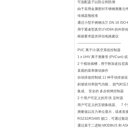
可选配盖子以防尘和防潮
由于采用金属密封不锈钢测量元件，因此适
传感器预校准
通过小型不锈钢法兰 DN 16 ISO-KF
用于紧凑型真空计VD84 的外部
根据要求提供评估电路建议
--------------------------------------
PVC 离子计/真空系统控制器
1 x UHV 离子测量管 (PVCuni) 或
2 个模块插槽，用于附加皮拉尼真空计（
直观的菜单驱动操作
自动排放控制或 11 种手动排放
斜坡状功率脱气功能， 脱气时压
集成、 安全的 多步烘烤控制器
2 个用户可定义的开/关 定时器
用户可定义的互锁集线器、 7 个
测量值以压力单位显示，或者直接
RS232/RS485 接口，可通过
通过基于二进制 MODBUS 和 AS