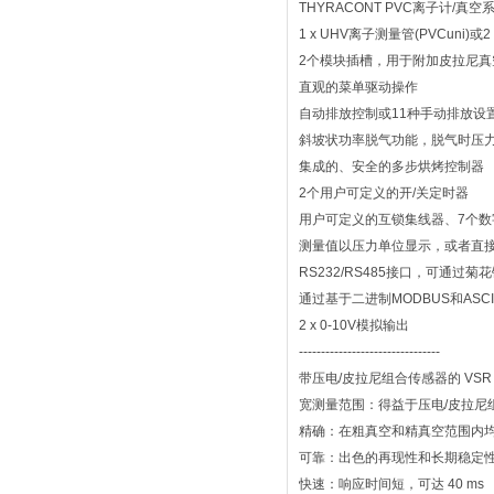
THYRACONT PVC离子计/真
1 x UHV离子测量管(PVCuni)或2
2个模块插槽，用于附加皮拉尼真空计（
直观的菜单驱动操作
自动排放控制或11种手动排放设
斜坡状功率脱气功能，脱气时压
集成的、安全的多步烘烤控制器
2个用户可定义的开/关定时器
用户可定义的互锁集线器、7个数
测量值以压力单位显示，或者直接
RS232/RS485接口，可通过菊
通过基于二进制MODBUS和ASCI
2 x 0-10V模拟输出
--------------------------------
带压电/皮拉尼组合传感器的 VSR
宽测量范围：得益于压电/皮拉尼
精确：在粗真空和精真空范围内
可靠：出色的再现性和长期稳定
快速：响应时间短，可达 40 ms