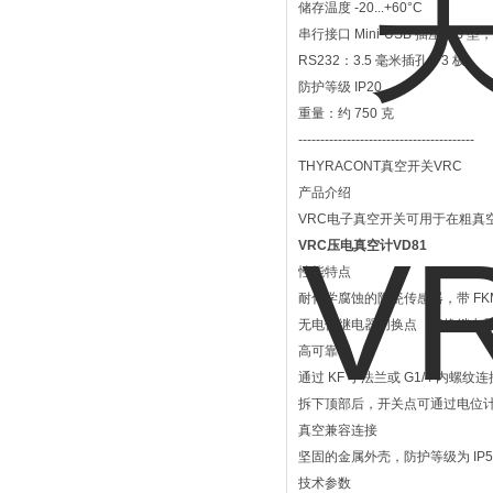
储存温度 -20...+60°C
串行接口 Mini-USB 插座，B 型
RS232：3.5 毫米插孔，3 极
防护等级 IP20
重量：约 750 克
----------------------------------------
THYRACONT真空开关VRC
产品介绍
VRC电子真空开关可用于在粗真
VRC压电真空计VD81
性能特点
耐化学腐蚀的陶瓷传感器，带 FKM
无电位继电器切换点（切换继电
高可靠性
通过 KF 小法兰或 G1/4 内螺纹
拆下顶部后，开关点可通过电位
真空兼容连接
坚固的金属外壳，防护等级为 IP5
技术参数