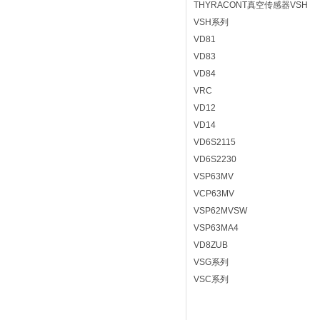
THYRACONT真空传感器VSH
VSH系列
VD81
VD83
VD84
VRC
VD12
VD14
VD6S2115
VD6S2230
VSP63MV
VCP63MV
VSP62MVSW
VSP63MA4
VD8ZUB
VSG系列
VSC系列