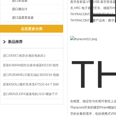
进口变送器
真空发射器,VSCUSB 真空变送
关,VRC 电子真空开关、德国T
进口液位计
THYRACONT真空控制器VD12
进口温度变送器
THYRACONT主要产品有：数
点击更多分类
新品推荐
进口VEM三相异步感应电机IE1-
K21R80G4马达
原装KAMAN线性位移传感器KD230 线性
编码器
进口ROEMHELD液压油缸3829234 电磁
阀定位器
原装KNOLL螺杆泵单泵KTS32-64-T 切碎
排屑机
进口BENZLERS减速电机J110 螺旋千斤
在精度、稳定性与长期可靠性上
顶BD-58
Thyracont开发的微型Pi
空的全量程需求，包括便携式VD8系