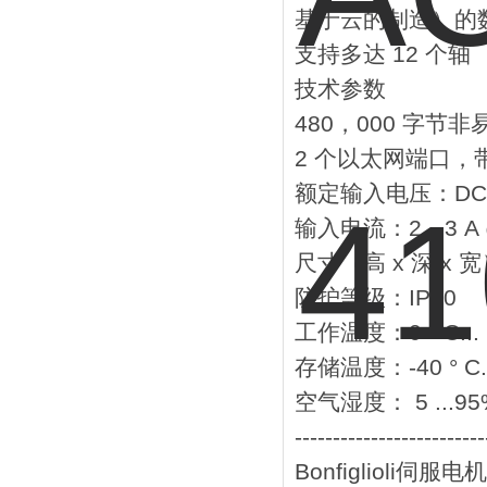
基于云的制造）的
支持多达 12 个轴
技术参数
480，000 字节
2 个以太网端口，带
额定输入电压：DC 24 
输入电流：2，3 A @
尺寸（高 x 深 x 宽）
防护等级：IP20
工作温度：0 ° C... +
存储温度：-40 ° C...
空气湿度： 5 ...
-------------------------
Bonfiglioli伺服电