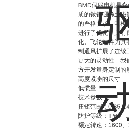
BMD伺服电机是
质的钕铁硼稀土磁
的严格要求。电机
进行了优化，具有
化。飞轮选件为具
制通风扩展了连续
更大的灵动性。我
方开发量身定制的
高度紧凑的尺寸
低惯量
技术参数
扭矩范围：0.85…45 
防护等级：IP65
额定转速：1600、30