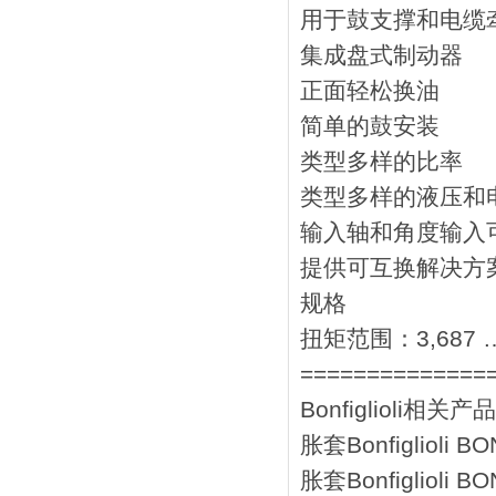
用于鼓支撑和电缆
集成盘式制动器
正面轻松换油
简单的鼓安装
类型多样的比率
类型多样的液压和
输入轴和角度输入
提供可互换解决方
规格
扭矩范围：3,687 … 1
==============
Bonfiglioli相
胀套Bonfiglioli BO
胀套Bonfiglioli BO