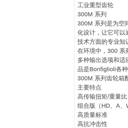
工业重型齿轮
300M 系列
300M 系列是为
化设计，让它可以通过
技术方面的专业知
在环境中，300
多种输出选项和适应
品是Bonfiglio
300M 系列齿轮
主要特点
高传输扭矩/重量比
组合版（HD、A、
高质量标准
高抗冲击性