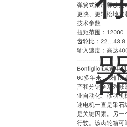
弹簧式液压释放集
更快、更轻松地安
技术参数
扭矩范围：12000…22
齿轮比：22…43.8
输入速度：高达4000
-------------------------
Bonfiglioli减速电
60多年来，我们
产和分销全系列减
业自动化、移动机
速电机一直是采石
是关键因素。另一
行驶。该齿轮箱可通过