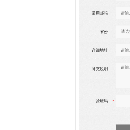
常用邮箱：
省份：
详细地址：
补充说明：
验证码：