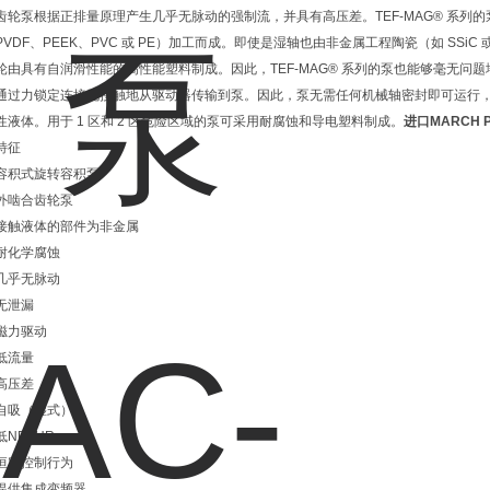
齿轮泵根据正排量原理产生几乎无脉动的强制流，并具有高压差。TEF-MAG® 系列的
PVDF、PEEK、PVC 或 PE）加工而成。即使是湿轴也由非金属工程陶瓷（如 SSiC
轮由具有自润滑性能的高性能塑料制成。因此，TEF-MAG® 系列的泵也能够毫无问题地
通过力锁定连接无接触地从驱动器传输到泵。因此，泵无需任何机械轴密封即可运行
性液体。用于 1 区和 2 区危险区域的泵可采用耐腐蚀和导电塑料制成。
进口MARCH 
特征
容积式旋转容积泵
外啮合齿轮泵
接触液体的部件为非金属
耐化学腐蚀
几乎无脉动
无泄漏
磁力驱动
低流量
高压差
自吸（湿式）
低NPSHR
恒定控制行为
提供集成变频器