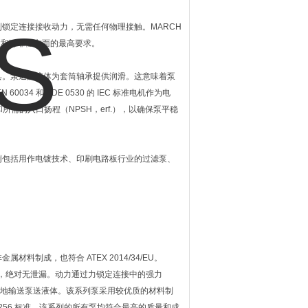
制锁定连接接收动力，无需任何物理接触。MARCH
性和可靠性方面的最高要求。
具。泵送的液体为套筒轴承提供润滑。这意味着泵
4 和 VDE 0530 的 IEC 标准电机作为电
需的入口扬程（NPSH，erf.），以确保泵平稳
例包括用作电镀技术、印刷电路板行业的过滤泵、
制成，也符合 ATEX 2014/34/EU。
封，绝对无泄漏。动力通过力锁定连接中的强力
维护地输送泵送液体。该系列泵采用较优质的材料制
IN 24256 标准。该系列的所有泵均符合最高的质量和成