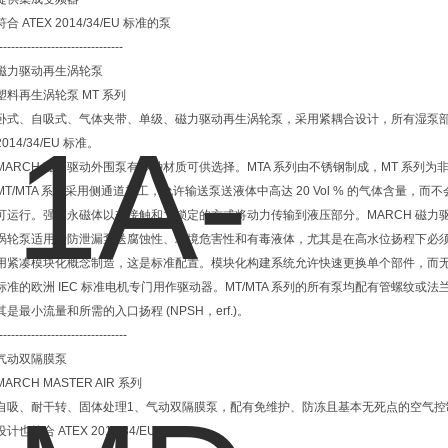
符合 ATEX 2014/34/EU 标准的泵
-------------------------------
磁力驱动再生涡轮泵
塑料再生涡轮泵 MT 系列
卧式、自吸式、气体夹带、单级、磁力驱动再生涡轮泵，采用紧耦合设计，所有湿泵部件
2014/34/EU 标准。
MARCH 磁力驱动外围泵有多种材质可供选择。MTA 系列由不锈钢制成，MT 系列
MT/MTA 系列采用侧通道加工，允许输送泵送液体中高达 20 Vol % 的气体含量
可运行。强力永磁体以非接触和力锁定的方式将动力传输到液压部分。MARCH 磁力
涡轮泵适用于防泄漏泵送腐蚀性、环境危害性和有毒液体，尤其是在高水位扬程下必
用紧凑模块化概念制造，这是标准配置。模块化构建系统允许快速更换单个部件，而无需特殊工具。
标准的欧洲 IEC 标准电机专门用作驱动器。MT/MTA 系列的所有泵均配有管螺纹
其是最小流量和所需的入口扬程 (NPSH，erf.)。
--------------------------------
气动双隔膜泵
MARCH MASTER AIR 系列
自吸、耐干转、固体处理1、气动双隔膜泵，配有免维护、防冻且基本无死点的空气控
设计也符合 ATEX 2014/34/EU。