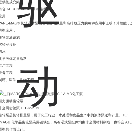
提供集成变频器
符合 ATEX 2014/34/EU 标准的泵
应用
VANE-MAG® 旋转滑片泵已在需要低流量和高排放压力的每种应用中证明了其性能
典型应用：
生物柴油设施
实验室设备
增压
化学液体定量给料
工厂工程
设备工程
制药、医学、生物工程
-------------------------------------
磁力驱动齿轮泵
非金属齿轮泵 TEF-MAG®
齿轮泵是旋转排量泵，用于化工行业、水处理和食品生产中的液体泵送和计量。TEF
-MAG® 化学品齿轮泵采用磁耦合，所有湿式泵组件均由非金属材料制成，也符合 ATEX 
重型操作而设计。