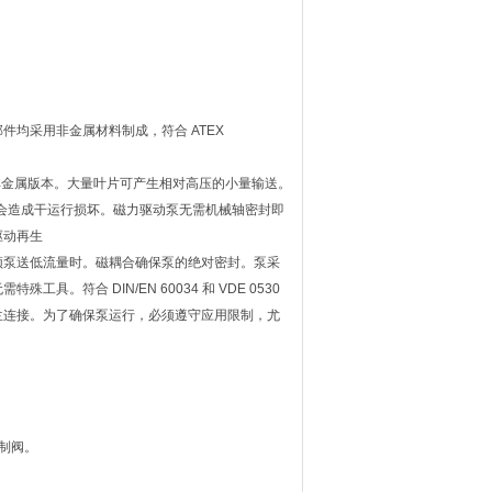
均采用非金属材料制成，符合 ATEX
为非金属版本。大量叶片可产生相对高压的小量输送。
，而不会造成干运行损坏。磁力驱动泵无需机械轴密封即
驱动再生
须泵送低流量时。磁耦合确保泵的绝对密封。泵采
符合 DIN/EN 60034 和 VDE 0530
或法兰连接。为了确保泵运行，必须遵守应用限制，尤
制阀。