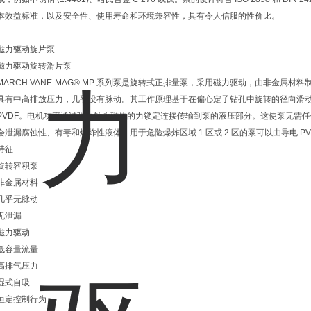
本效益标准，以及安全性、使用寿命和环境兼容性，具有令人信服的性价比。
----------------------------------
磁力驱动旋片泵
磁力驱动旋转滑片泵
MARCH VANE-MAG® MP 系列泵是旋转式正排量泵，采用磁力驱动，由非金属
具有中高排放压力，几乎没有脉动。其工作原理基于在偏心定子钻孔中旋转的径向滑动叶
PVDF。电机功率通过强力钕永磁体的力锁定连接传输到泵的液压部分。这使泵无需
会泄漏腐蚀性、有毒和爆炸性液体。用于危险爆炸区域 1 区或 2 区的泵可以由导电 PV
特征
旋转容积泵
非金属材料
几乎无脉动
无泄漏
磁力驱动
低容量流量
高排气压力
湿式自吸
恒定控制行为