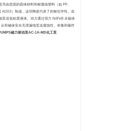
泵壳由坚固的固体材料和耐腐蚀塑料（如 PP、
 或 Al203）制成，这些陶瓷代表了的耐化学性。齿
泵送低粘度液体。动力通过强力 NdFeB 永磁体
，从而确保安全无泄漏地泵送腐蚀性、有毒和爆炸
PUMPS磁力驱动泵AC-1A-MD化工泵