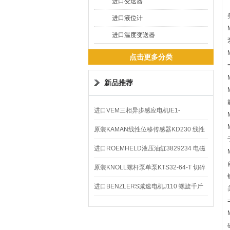
进口变送器
进口液位计
进口温度变送器
点击更多分类
新品推荐
进口VEM三相异步感应电机IE1-
K21R80G4马达
原装KAMAN线性位移传感器KD230 线性
编码器
进口ROEMHELD液压油缸3829234 电磁
阀定位器
原装KNOLL螺杆泵单泵KTS32-64-T 切碎
排屑机
进口BENZLERS减速电机J110 螺旋千斤
顶BD-58