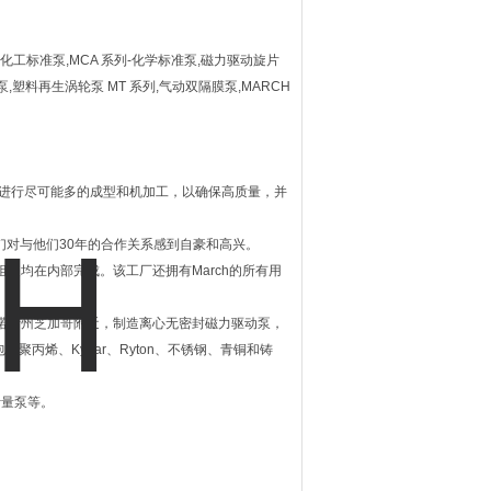
力驱动化工标准泵,MCA 系列-化学标准泵,磁力驱动旋片
,塑料再生涡轮泵 MT 系列,气动双隔膜泵,MARCH
在内部进行尽可能多的成型和机加工，以确保高质量，并
他们对与他们30年的合作关系感到自豪和高兴。
，所有组装均在内部完成。该工厂还拥有March的所有用
于美国伊利诺伊州芝加哥附近，制造离心无密封磁力驱动泵，
括聚丙烯、Kynar、Ryton、不锈钢、青铜和铸
计量泵等。