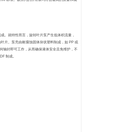
材料制成。就特性而言，旋转叶片泵产生低体积流量，
片。泵壳由耐腐蚀固体块状塑料制成，如 PP 或
任何轴封即可工作，从而确保液体安全且免维护，不
DF 制成。