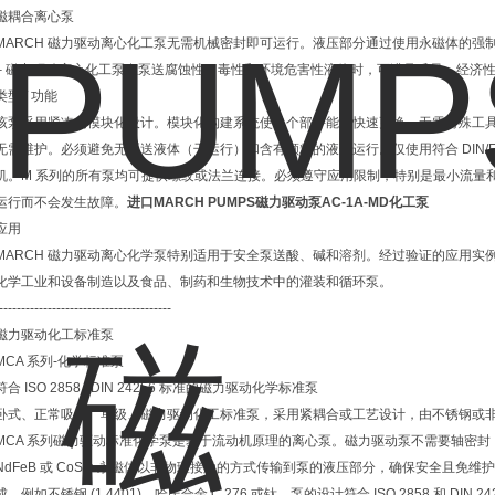
磁耦合离心泵
MARCH 磁力驱动离心化工泵无需机械密封即可运行。液压部分通过使用永磁体的强
– 磁力驱动离心化工泵在泵送腐蚀性、毒性和环境危害性液体时，可满足质量、经济
类型 / 功能
该泵采用紧凑的模块化设计。模块化构建系统使单个部件能够快速更换，无需特殊工
无需维护。必须避免无泵送液体（干运行）和含有颗粒的液体运行。仅使用符合 DIN/EN 6003
机。M 系列的所有泵均可提供螺纹或法兰连接。必须遵守应用限制，特别是最小流量和所
运行而不会发生故障。
进口MARCH PUMPS磁力驱动泵AC-1A-MD化工泵
应用
MARCH 磁力驱动离心化学泵特别适用于安全泵送酸、碱和溶剂。经过验证的应用实
化学工业和设备制造以及食品、制药和生物技术中的灌装和循环泵。
---------------------------------------
磁力驱动化工标准泵
MCA 系列-化学标准泵
符合 ISO 2858 / DIN 24256 标准的磁力驱动化学标准泵
卧式、正常吸入、单级、磁力驱动化工标准泵，采用紧耦合或工艺设计，由不锈钢或非金属材料
MCA 系列磁力驱动标准化学泵是基于流动机原理的离心泵。磁力驱动泵不需要轴密
NdFeB 或 CoSm 永磁体以非物理接触的方式传输到泵的液压部分，确保安全且免
成，例如不锈钢 (1.4401)、哈氏合金 C 276 或钛。泵的设计符合 ISO 2858 和 D