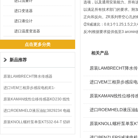
进口流量计
选项，以及通用安装能力。所有
以满足所有技术部门的要求。附加设计
进口变送器
正向和反向。ZR系列带空心孔的
进口液位计
②9减速比：0.8;1个1.25;1.
进口温度变送器
反冲(根据要求提供低至3 arcmin
点击更多分类
相关产品
新品推荐
原装LAMBRECHT降水传感
原装LAMBRECHT降水传感器
进口VEM三相异步感应电机I
00.14575.20气象仪
进口VEM三相异步感应电机IE1-
原装KAMAN线性位移传感
K21R80G4马达
原装KAMAN线性位移传感器KD230 线性
进口ROEMHELD液压油缸
编码器
进口ROEMHELD液压油缸3829234 电磁
阀定位器
原装KNOLL螺杆泵单泵KTS32-64-T 切碎
原装KNOLL螺杆泵单泵KT
排屑机
进口BENZLERS减速电机J