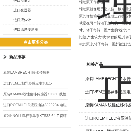
进口流量计
蠕动泵工作原理：
蠕动泵就像用手指夹挤一根充满
进口变送器
泵的弹性输送软管交替进行挤压和
进口液位计
就是在两个转辊子之间的一段泵管
进口温度变送器
寸、转子每转一圈产生的“枕"的
比较,产生较大“枕"体积的泵,
点击更多分类
积的泵,其转子每转一圈所输送的
新品推荐
相关产品
原装LAMBRECHT降水传感器
原装LAMBRECHT降水传感
00.14575.20气象仪
进口VEM三相异步感应电机IE1-
进口VEM三相异步感应电机I
K21R80G4马达
原装KAMAN线性位移传感器KD230 线性
编码器
原装KAMAN线性位移传感
进口ROEMHELD液压油缸3829234 电磁
阀定位器
原装KNOLL螺杆泵单泵KTS32-64-T 切碎
进口ROEMHELD液压油缸
排屑机