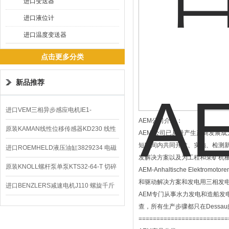
进口变送器
进口液位计
进口温度变送器
点击更多分类
新品推荐
进口VEM三相异步感应电机IE1-
AEM公司介绍：
K21R80G4马达
原装KAMAN线性位移传感器KD230 线性
AEM 公司已从量产生产商发展
短时间内共同开发、实施、检测
编码器
进口ROEMHELD液压油缸3829234 电磁
发解决方案以及为工程和采矿机
阀定位器
原装KNOLL螺杆泵单泵KTS32-64-T 切碎
AEM-Anhaltische Elek
和驱动解决方案和发电用三相发电
排屑机
进口BENZLERS减速电机J110 螺旋千斤
AEM专门从事水力发电和造船
顶BD-58
查，所有生产步骤都只在Dess
========================