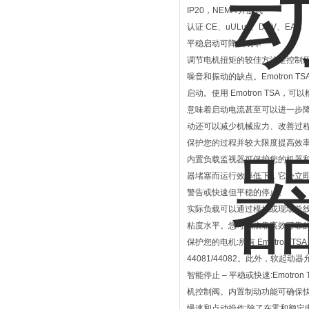
IP20，NEMA 开放式
认证 CE、uULus、DNV、EAC
平稳启动可降低成本
调节电机扭矩的较佳方法是控制
噪音和振动的缺点。Emotron
启动。使用 Emotron TS
意味着启动电流甚至可以进一步降
动还可以减少机械应力、改善过
保护您的过程并较大限度提高效
内置负载监视器可保护您的机器
器堵塞而运行效率低下，它会立
警告或快速但平稳的停止。
实际负载可以通过模拟或现场总
粘度水平。您可以依靠高效可靠
保护您的电机:所有 Emotron
44081/44082。此外，软起动
智能停止 – 平稳或快速:Emo
机控制阀。内置制动功能可确保
慢速和点动操作:除了在零和额定电