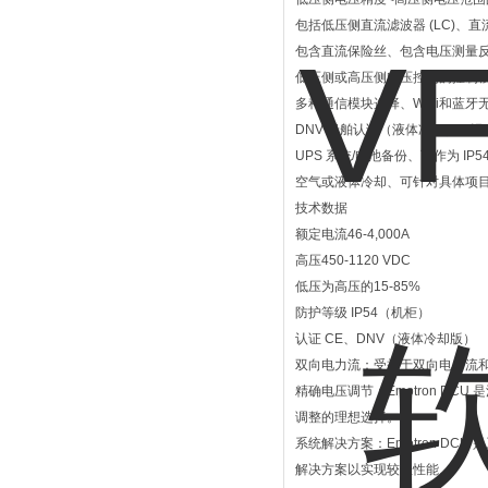
包括低压侧直流滤波器 (LC)、
包含直流保险丝、包含电压测量
低压侧或高压侧电压控制的控制
多种通信模块选择、WiFi和蓝牙
DNV 船舶认证（液体冷却）、
UPS 系统/电池备份、可作为 IP
空气或液体冷却、可针对具体项
技术数据
额定电流46-4,000A
高压450-1120 VDC
低压为高压的15-85%
防护等级 IP54（机柜）
认证 CE、DNV（液体冷却版）
双向电力流：受益于双向电力流
精确电压调节：Emotron D
调整的理想选择。
系统解决方案：Emotron DC
解决方案以实现较佳性能。