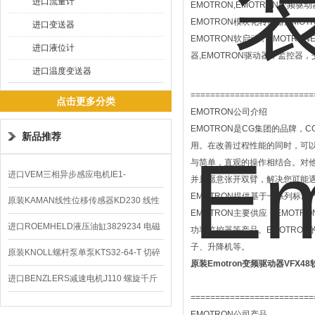
进口流量计
EMOTRON,EMOTRON变频驱动器 
EMOTRON模块化转换器,EMOTRON
进口变送器
EMOTRON软启动，EMOTRONEm
进口液位计
器,EMOTRON驱动器，监控
进口温度变送器
=========================
点击更多分类
EMOTRON公司介绍
EMOTRON是CG集团的品牌，C
新品推荐
用。在改善过程性能的同时，可
与简单，直观的操作相结合。对
进口VEM三相异步感应电机IE1-
并且愿意张开双臂，解决您可能
EMOTRON提供基于一系列标准
K21R80G4马达
原装KAMAN线性位移传感器KD230 线性
EMOTRON主要供应：EMOT
编码器
进口ROEMHELD液压油缸3829234 电磁
功率监控器等产品。EMOTRO
子、升降机等。
阀定位器
原装KNOLL螺杆泵单泵KTS32-64-T 切碎
原装Emotron变频驱动器VFX4
排屑机
进口BENZLERS减速电机J110 螺旋千斤
=========================
顶BD-58
EMOTRON公司产品