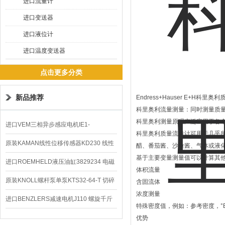
进口流量计
进口变送器
进口液位计
进口温度变送器
点击更多分类
新品推荐
Endress+Hauser E+H科里奥
科里奥利流量测量：同时测量质
科里奥利测量原理广泛应用于各
进口VEM三相异步感应电机IE1-
科里奥利质量流量计可用于几乎
K21R80G4马达
原装KAMAN线性位移传感器KD230 线性
醋、番茄酱、沙拉酱、气体或液
基于主要变量测量值可以计算其
编码器
进口ROEMHELD液压油缸3829234 电磁
体积流量
阀定位器
原装KNOLL螺杆泵单泵KTS32-64-T 切碎
含固流体
浓度测量
排屑机
进口BENZLERS减速电机J110 螺旋千斤
特殊密度值，例如：参考密度，°Brix、°
顶BD-58
优势