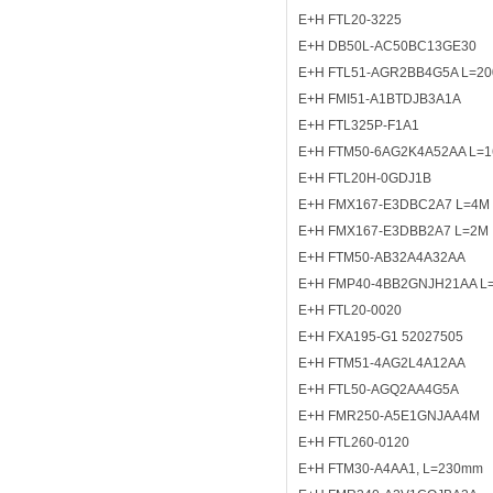
E+H FTL20-3225
E+H DB50L-AC50BC13GE30
E+H FTL51-AGR2BB4G5A L=2
E+H FMI51-A1BTDJB3A1A
E+H FTL325P-F1A1
E+H FTM50-6AG2K4A52AA L=
E+H FTL20H-0GDJ1B
E+H FMX167-E3DBC2A7 L=4M
E+H FMX167-E3DBB2A7 L=2M
E+H FTM50-AB32A4A32AA
E+H FMP40-4BB2GNJH21AA L
E+H FTL20-0020
E+H FXA195-G1 52027505
E+H FTM51-4AG2L4A12AA
E+H FTL50-AGQ2AA4G5A
E+H FMR250-A5E1GNJAA4M
E+H FTL260-0120
E+H FTM30-A4AA1, L=230mm