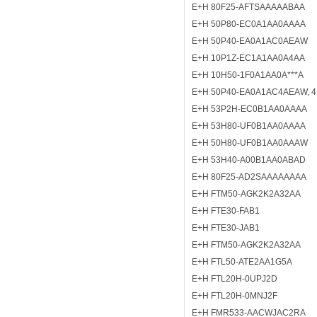
E+H 80F25-AFTSAAAAABAA
E+H 50P80-EC0A1AA0AAAA
E+H 50P40-EA0A1AC0AEAW
E+H 10P1Z-EC1A1AA0A4AA
E+H 10H50-1F0A1AA0A***A
E+H 50P40-EA0A1AC4AEAW, 4
E+H 53P2H-EC0B1AA0AAAA
E+H 53H80-UF0B1AA0AAAA
E+H 50H80-UF0B1AA0AAAW
E+H 53H40-A00B1AA0ABAD
E+H 80F25-AD2SAAAAAAAA
E+H FTM50-AGK2K2A32AA
E+H FTE30-FAB1
E+H FTE30-JAB1
E+H FTM50-AGK2K2A32AA
E+H FTL50-ATE2AA1G5A
E+H FTL20H-0UPJ2D
E+H FTL20H-0MNJ2F
E+H FMR533-AACWJAC2RA