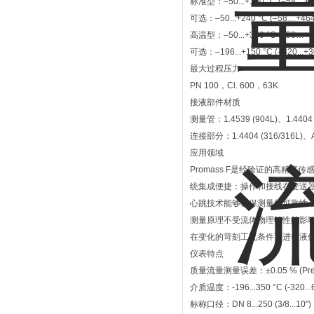
标准型：–50...+150 °C (–58…+30
可选：–50...+240 °C (–58…+464
高温型：–50...+350 °C (–58…+66
可选：–196...+150 °C (–320...+3
最大过程压力
PN 100，Cl. 600，63K
接液部件材质
测量管：1.4539 (904L)、1.4404 (
连接部分：1.4404 (316/316L)、Al
应用领域
Promass F是经验证的高精度
统集成便捷：操作和接线在变送器的同
心跳技术能够确保测量的可靠性
测量原理不受流体物理特性的影响
在变化的苛刻工况条件下进行液
仪表特点
质量流量测量误差：±0.05 % (Prem
介质温度：-196...350 °C (-320...6
标称口径：DN 8...250 (3/8...10")