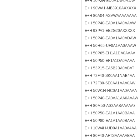
E+H 10P2H-ED0A1AA0A1AA
E+H 90WA1-MB3910AXXXXX
E+H 80A04-ASVWAAAAAAAA
E+H 50P40-EA0A1AA0AAAW
E+H 93PA1-EB2G20AXXXXX
E+H 50P40-EA0A1AA0ADAW
E+H 50H65-UF0A1AA0AAAW
E+H 50P65-EH1A1DA0AAAA
E+H 50P50-EF1A1DA0AAAA
E+H 53P15-EA5B2BA0ABAT
E+H 72F40-SK0AA1NAB4AA
E+H 72F80-SE0AA1AAA0AW
E+H 50W1H-HC0A1AA0AAAA
E+H 50P40-EA0AA1AA0AAAW
E+H 80M50-AS2AABAAAAA8
E+H 50P50-EA1A1AA0BAAA
E+H 50P80-EA1A1AA0BAAA
E+H 10W4H-UD0A1AA0A4AA
E+H 80F40-AFTSAAAAABAA