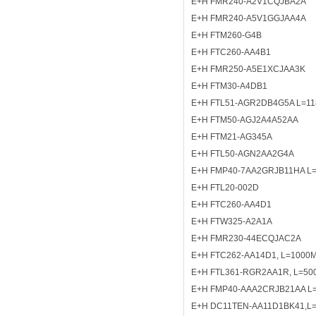
E+H FMR240-A2V1CQJBA2A
E+H FMR240-A5V1GGJAA4A
E+H FTM260-G4B
E+H FTC260-AA4B1
E+H FMR250-A5E1XCJAA3K
E+H FTM30-A4DB1
E+H FTL51-AGR2DB4G5A L=1
E+H FTM50-AGJ2A4A52AA
E+H FTM21-AG345A
E+H FTL50-AGN2AA2G4A
E+H FMP40-7AA2GRJB11HA L
E+H FTL20-002D
E+H FTC260-AA4D1
E+H FTW325-A2A1A
E+H FMR230-44ECQJAC2A
E+H FTC262-AA14D1, L=1000
E+H FTL361-RGR2AA1R, L=5
E+H FMP40-AAA2CRJB21AA L
E+H DC11TEN-AA11D1BK41,L