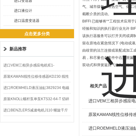
进口变送器
气、城市煤气、冷热空气、化工
进口液位计
截断介质的流动。
进口温度变送器
BIFFI 已能够将**工程技术应
经验和知识的执行器行业允许 BI
点击更多分类
该执行器服务可以打开关闭或调制。
留在原地在紧急情况下 (电动或液压
新品推荐
由歧管的法兰连接或装配成加工成
易，和尽量也在案件中石油泄漏
双动式和弹簧返回气体为远程和本
进口VEM三相异步感应电机IE1-
K21R80G4马达
原装KAMAN线性位移传感器KD230 线性
相关产品
编码器
进口ROEMHELD液压油缸3829234 电磁
阀定位器
原装KNOLL螺杆泵单泵KTS32-64-T 切碎
进口VEM三相异步感应电机I
排屑机
进口BENZLERS减速电机J110 螺旋千斤
原装KAMAN线性位移传感
顶BD-58
进口ROEMHELD液压油缸