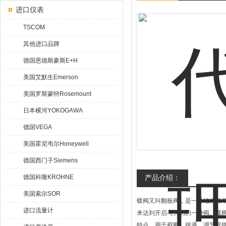
进口仪表
TSCOM
其他进口品牌
德国恩德斯豪斯E+H
美国艾默生Emerson
美国罗斯蒙特Rosemount
日本横河YOKOGAWA
德国VEGA
美国霍尼韦尔Honeywell
德国西门子Siemens
德国科隆KROHNE
产品介绍：
美国索尔SOR
蝶阀又叫翻板阀，是一种结构简
进口流量计
来达到开启与关闭的一种阀。蝶阀
特点，用于截断、接通、调节管