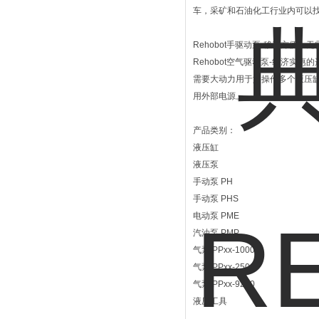
车，采矿和石油化工行业内可以找
Rehobot手驱动泵-移动方便
Rehobot空气驱动泵-经济实
需要大动力用于如操作多个液压缸
用外部电源。
产品类别：
液压缸
液压泵
手动泵 PH
手动泵 PHS
电动泵 PME
汽油泵 PMP
气泵 PPxx-1000
气泵 PPxx-2500
气泵 PPxx-9200
液压工具