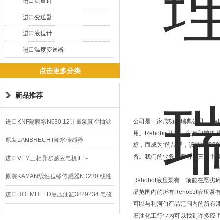
进口流量计
进口变送器
进口液位计
进口温度变送器
点击更多分类
新品推荐
公司是一家成功的瑞典公司。Rehob
进口KNF隔膜泵N630.12计量泵真空抽滤
用。Rehobot开发、生产和销
泵价格
原装LAMBRECHT降水传感器
标，而成为*的品牌，该品牌于20
备。我们的业务主要分为三个主
00.14575.20气象仪
进口VEM三相异步感应电机IE1-
K21R80G4马达
原装KAMAN线性位移传感器KD230 线性
Rehobot液压泵有一项能在
品范围内的所有
Rehobot液
编码器
进口ROEMHELD液压油缸3829234 电磁
可以与利河伯产品范围内的所有液
阀定位器
石油化工行业内可以找到许多应 