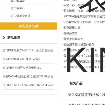
进口变送器
④消音器上的排水阀
进口液位计
⑤大流量、可靠、基于弹簧的活
进口温度变送器
⑥OSHA输送带防护罩带有流通
⑦匹配的V型皮带传动，使用系数为
点击更多分类
⑧充液压力表
⑨减振支架
新品推荐
⑩维护简单方便
⑪适用于室内或室外操作
⑫发货时组装好，便于安装
进口KNF隔膜泵N630.12计量泵真空抽滤
最大抽速可保持在133Pa 泵在1.
泵价格
原装LAMBRECHT降水传感器
KT泵在高压力或低压力的工况
动。即使运行在一些恶劣的工况
00.14575.20气象仪
进口VEM三相异步感应电机IE1-
K21R80G4马达
原装KAMAN线性位移传感器KD230 线性
相关产品
编码器
进口ROEMHELD液压油缸3829234 电磁
阀定位器
进口KNF隔膜泵N630.