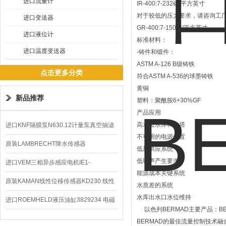
进口流量计
IR-400:7-232磅/平方英寸
对于较低的压力要求，请咨询工
进口变送器
GR-400:7-150磅/平方英寸
进口液位计
标准材料：
进口温度变送器
-铸件和锻件：
ASTM A-126 B级铸铁
点击更多分类
符合ASTM A-536的球墨铸铁
黄铜
新品推荐
塑料：聚酰胺6+30%GF
产品应用
高水位水库和水塔
进口KNF隔膜泵N630.12计量泵真空抽滤
不可用的电源位置
泵价格
原装LAMBRECHT降水传感器
低压供应系统
低噪声产生要求
00.14575.20气象仪
进口VEM三相异步感应电机IE1-
能源成本关键系统
K21R80G4马达
原装KAMAN线性位移传感器KD230 线性
水质差的系统
水库出水口水位维持
编码器
进口ROEMHELD液压油缸3829234 电磁
以色列BERMAD主要产品：BE
阀定位器
BERMAD的最佳流量控制技术